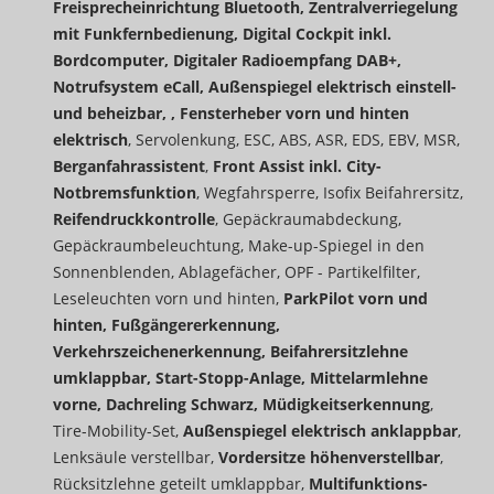
Freisprecheinrichtung Bluetooth, Zentralverriegelung
mit Funkfernbedienung, Digital Cockpit inkl.
Bordcomputer, Digitaler Radioempfang DAB+,
Notrufsystem eCall, Außenspiegel elektrisch einstell-
und beheizbar, , Fensterheber vorn und hinten
elektrisch
, Servolenkung, ESC, ABS, ASR, EDS, EBV, MSR,
Berganfahrassistent
,
Front Assist inkl. City-
Notbremsfunktion
, Wegfahrsperre, Isofix Beifahrersitz,
Reifendruckkontrolle
, Gepäckraumabdeckung,
Gepäckraumbeleuchtung, Make-up-Spiegel in den
Sonnenblenden, Ablagefächer, OPF - Partikelfilter,
Leseleuchten vorn und hinten,
ParkPilot vorn und
hinten, Fußgängererkennung,
Verkehrszeichenerkennung, Beifahrersitzlehne
umklappbar, Start-Stopp-Anlage, Mittelarmlehne
vorne, Dachreling Schwarz, Müdigkeitserkennung
,
Tire-Mobility-Set,
Außenspiegel elektrisch anklappbar
,
Lenksäule verstellbar,
Vordersitze höhenverstellbar
,
Rücksitzlehne geteilt umklappbar,
Multifunktions-