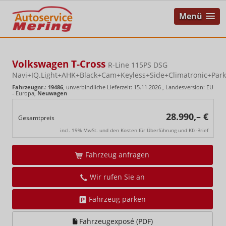
Menü
Volkswagen T-Cross
R-Line 115PS DSG
Navi+IQ.Light+AHK+Black+Cam+Keyless+Side+Climatronic+Park
Fahrzeugnr.
:
19486
, unverbindliche Lieferzeit:
15.11.2026
, Landesversion: EU
- Europa,
Neuwagen
28.990,– €
Gesamtpreis
incl. 19% MwSt. und den Kosten für Überführung und Kfz-Brief
Fahrzeug anfragen
Wir rufen Sie an
Fahrzeug parken
Fahrzeugexposé (PDF)