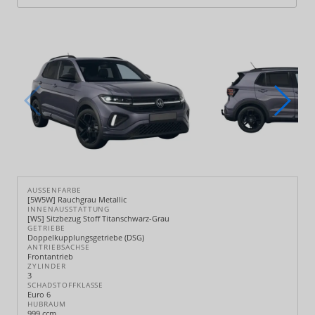
AUSSENFARBE
[5W5W] Rauchgrau Metallic
INNENAUSSTATTUNG
[WS] Sitzbezug Stoff Titanschwarz-Grau
GETRIEBE
Doppelkupplungsgetriebe (DSG)
ANTRIEBSACHSE
Frontantrieb
ZYLINDER
3
SCHADSTOFFKLASSE
Euro 6
HUBRAUM
999 ccm