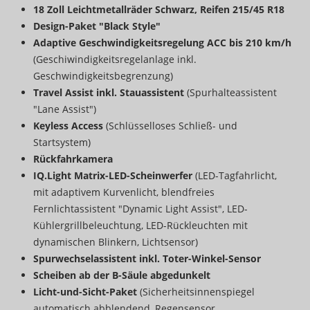
18 Zoll Leichtmetallräder Schwarz, Reifen 215/45 R18
Design-Paket "Black Style"
Adaptive Geschwindigkeitsregelung ACC bis 210 km/h
(Geschiwindigkeitsregelanlage inkl.
Geschwindigkeitsbegrenzung)
Travel Assist inkl. Stauassistent
(Spurhalteassistent
"Lane Assist")
Keyless Access
(Schlüsselloses Schließ- und
Startsystem)
Rückfahrkamera
IQ.Light Matrix-LED-Scheinwerfer
(LED-Tagfahrlicht,
mit adaptivem Kurvenlicht, blendfreies
Fernlichtassistent "Dynamic Light Assist", LED-
Kühlergrillbeleuchtung, LED-Rückleuchten mit
dynamischen Blinkern, Lichtsensor)
Spurwechselassistent inkl. Toter-Winkel-Sensor
Scheiben ab der B-Säule abgedunkelt
Licht-und-Sicht-Paket
(Sicherheitsinnenspiegel
automatisch abblendend, Regensensor,