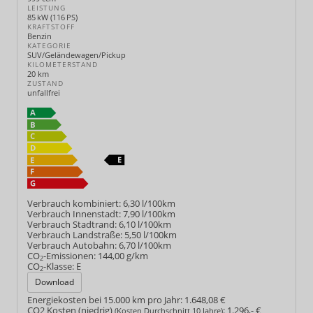
LEISTUNG
85 kW (116 PS)
KRAFTSTOFF
Benzin
KATEGORIE
SUV/Geländewagen/Pickup
KILOMETERSTAND
20 km
ZUSTAND
unfallfrei
Verbrauch kombiniert:
6,30 l/100km
Verbrauch Innenstadt:
7,90 l/100km
Verbrauch Stadtrand:
6,10 l/100km
Verbrauch Landstraße:
5,50 l/100km
Verbrauch Autobahn:
6,70 l/100km
CO
-Emissionen:
144,00 g/km
2
CO
-Klasse:
E
2
Download
Energiekosten bei 15.000 km pro Jahr:
1.648,08 €
CO2 Kosten (niedrig)
:
1.296,- €
(Kosten Durchschnitt 10 Jahre)