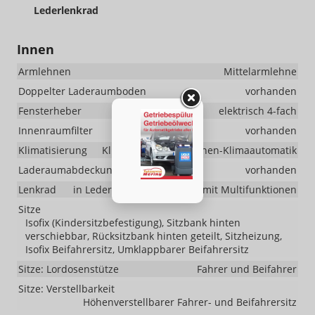
Lederlenkrad
Innen
Armlehnen
Mittelarmlehne
Doppelter Laderaumboden
vorhanden
Fensterheber
elektrisch 4-fach
Innenraumfilter
vorhanden
Klimatisierung
Klimaautomatik, 2-Zonen-Klimaautomatik
Laderaumabdeckung
vorhanden
Lenkrad
in Leder, höhenverstellbar, mit Multifunktionen
Sitze
Isofix (Kindersitzbefestigung), Sitzbank hinten
verschiebbar, Rücksitzbank hinten geteilt, Sitzheizung,
Isofix Beifahrersitz, Umklappbarer Beifahrersitz
Sitze: Lordosenstütze
Fahrer und Beifahrer
Sitze: Verstellbarkeit
Höhenverstellbarer Fahrer- und Beifahrersitz