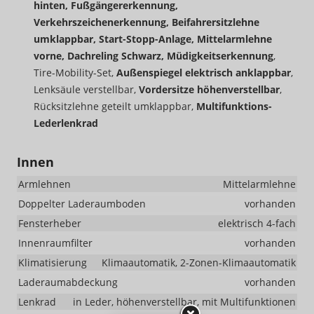
hinten, Fußgängererkennung,
Verkehrszeichenerkennung, Beifahrersitzlehne
umklappbar, Start-Stopp-Anlage, Mittelarmlehne
vorne, Dachreling Schwarz, Müdigkeitserkennung
,
Tire-Mobility-Set,
Außenspiegel elektrisch anklappbar
,
Lenksäule verstellbar,
Vordersitze höhenverstellbar
,
Rücksitzlehne geteilt umklappbar,
Multifunktions-
Lederlenkrad
Innen
Armlehnen
Mittelarmlehne
Doppelter Laderaumboden
vorhanden
Fensterheber
elektrisch 4-fach
Innenraumfilter
vorhanden
Klimatisierung
Klimaautomatik, 2-Zonen-Klimaautomatik
Laderaumabdeckung
vorhanden
Lenkrad
in Leder, höhenverstellbar, mit Multifunktionen