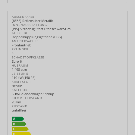
AUSSENFARBE
[8E8E] Reflexsilber Metallic
INNENAUSSTATTUNG
[WS] Sitzbezug Stoff Titanschwarz-Grau
GETRIEBE
Doppelkupplungsgetriebe (DSG)
ANTRIEBSACHSE
Frontantrieb
ZYLINDER
4
SCHADSTOFFKLASSE
Euro 6
HUBRAUM
1.498 ccm
LEISTUNG
110 kW (150 PS)
KRAFTSTOFF
Benzin
KATEGORIE
SUV/Geländewagen/Pickup
KILOMETERSTAND
20 km
ZUSTAND
unfallfrei