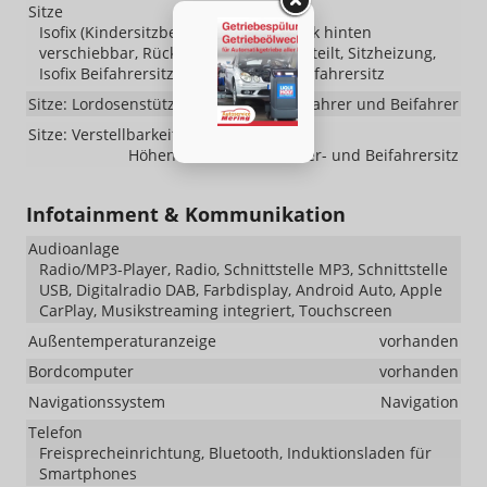
Sitze
Isofix (Kindersitzbefestigung), Sitzbank hinten
verschiebbar, Rücksitzbank hinten geteilt, Sitzheizung,
Isofix Beifahrersitz, Umklappbarer Beifahrersitz
Sitze: Lordosenstütze
Fahrer und Beifahrer
Sitze: Verstellbarkeit
Höhenverstellbarer Fahrer- und Beifahrersitz
Infotainment & Kommunikation
Audioanlage
Radio/MP3-Player, Radio, Schnittstelle MP3, Schnittstelle
USB, Digitalradio DAB, Farbdisplay, Android Auto, Apple
CarPlay, Musikstreaming integriert, Touchscreen
Außentemperaturanzeige
vorhanden
Bordcomputer
vorhanden
Navigationssystem
Navigation
Telefon
Freisprecheinrichtung, Bluetooth, Induktionsladen für
Smartphones