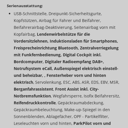
Serienausstattung:
USB-Schnittstelle, Dreipunkt-Sicherheitsgurte,
Kopfstützen, Airbag für Fahrer und Beifahrer,
Beifahrerairbag-Deaktivierung, Seitenairbag vorn mit
Kopfairbag,
Lendenwirbelstütze für die
Vordersitzlehnen, Induktionsladen für Smartphones,
Freisprecheinrichtung Bluetooth, Zentralverriegelung
mit Funkfernbedienung, Digital Cockpit inkl.
Bordcomputer, Digitaler Radioempfang DAB+,
Notrufsystem eCall, Außenspiegel elektrisch einstell-
und beheizbar, , Fensterheber vorn und hinten
elektrisch
, Servolenkung, ESC, ABS, ASR, EDS, EBV, MSR,
Berganfahrassistent
,
Front Assist inkl. City-
Notbremsfunktion
, Wegfahrsperre, Isofix Beifahrersitz,
Reifendruckkontrolle
, Gepäckraumabdeckung,
Gepäckraumbeleuchtung, Make-up-Spiegel in den
Sonnenblenden, Ablagefächer, OPF - Partikelfilter,
Leseleuchten vorn und hinten,
ParkPilot vorn und