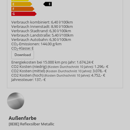
Verbrauch kombiniert:
6,40 l/100km
Verbrauch Innenstadt:
8,90 l/100km
Verbrauch Stadtrand:
6,30 l/100km
Verbrauch Landstraße:
5,40 l/100km
Verbrauch Autobahn:
6,30 l/100km
CO
-Emissionen:
144,00 g/km
2
CO
-Klasse:
E
2
Download
Energiekosten bei 15.000 km pro Jahr:
1.674,24 €
CO2 Kosten (niedrig)
:
1.296,- €
(Kosten Durchschnitt 10 Jahre)
CO2 Kosten (mittel)
:
3.078,- €
(Kosten Durchschnitt 10 Jahre)
CO2 Kosten (hoch)
:
4.752,- €
(Kosten Durchschnitt 10 Jahre)
Jahressteuer:
137,- €
Außenfarbe
[8E8E] Reflexsilber Metallic