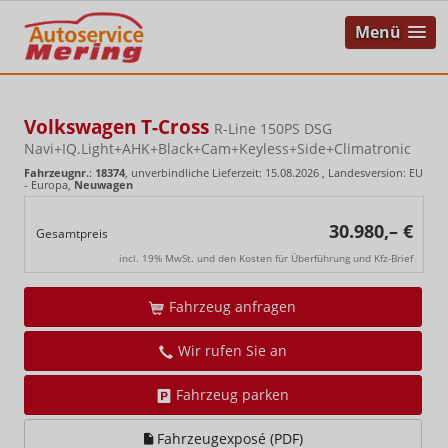
Menü
Volkswagen T-Cross
R-Line 150PS DSG
Navi+IQ.Light+AHK+Black+Cam+Keyless+Side+Climatronic
Fahrzeugnr.
:
18374
, unverbindliche Lieferzeit:
15.08.2026
, Landesversion: EU
- Europa,
Neuwagen
30.980,– €
Gesamtpreis
incl. 19% MwSt. und den Kosten für Überführung und Kfz-Brief
Fahrzeug anfragen
Wir rufen Sie an
Fahrzeug parken
Fahrzeugexposé (PDF)