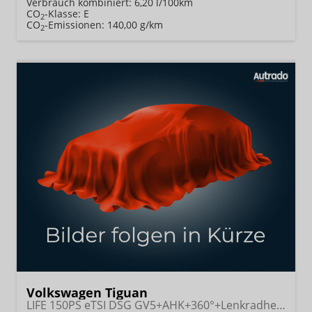
Verbrauch kombiniert:
6,20 l/100km
CO
-Klasse:
E
2
CO
-Emissionen:
140,00 g/km
2
Volkswagen Tiguan
LIFE 150PS eTSI DSG GV5+AHK+360°+Lenkradheiz+IQ.Drive+ACC+App+eHeck+LED