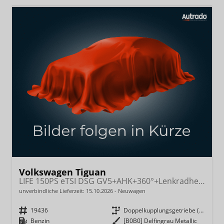
Volkswagen Tiguan
LIFE 150PS eTSI DSG GV5+AHK+360°+Lenkradheiz+IQ.Drive+ACC+App+eHeck+LED
unverbindliche Lieferzeit:
15.10.2026
Neuwagen
Fahrzeugnr.
19436
Getriebe
Doppelkupplungsgetriebe (DSG)
Kraftstoff
Benzin
Außenfarbe
[B0B0] Delfingrau Metallic