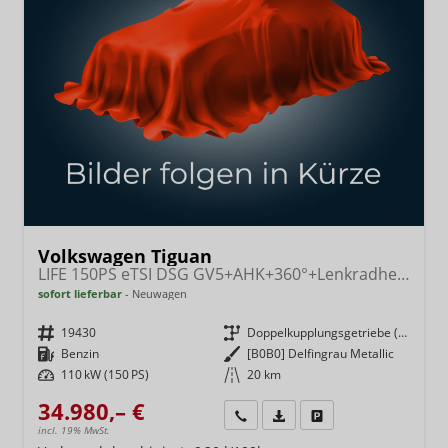
Volkswagen Tiguan
LIFE 150PS eTSI DSG GV5+AHK+360°+Lenkradheiz+IQ.Drive+ACC+App+eHeck+LED
sofort lieferbar
Neuwagen
Fahrzeugnr.
19430
Getriebe
Doppelkupplungsgetriebe (DSG)
Kraftstoff
Benzin
Außenfarbe
[B0B0] Delfingrau Metallic
Leistung
110 kW (150 PS)
Kilometerstand
20 km
34.980,– €
Wir rufen Sie an
Fahrzeugexposé (PDF)
Fahrzeug parken
incl. 19% MwSt.