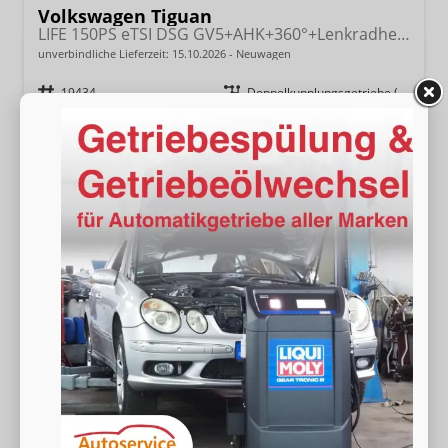
Volkswagen Tiguan
LIFE 150PS eTSI DSG GV5+AHK+360°+Lenkradheiz+IQ.Drive+ACC+App+eHeck+LED
unverbindliche Lieferzeit:
15.10.2026
Neuwagen
Fahrzeugnr.
19434
Getriebe
Doppelkupplungsgetriebe (DSG)
Kraftstoff
Benzin
Außenfarbe
[B0B0] Delfingrau Metallic
Leistung
110 kW (150 PS)
Kilometerstand
20 km
34.980,– €
Wir rufen Sie an
Fahrzeugexposé (PDF)
Fahrzeug parken
incl. 19% MwSt.
Verbrauch kombiniert:
6,20 l/100km
CO
-Klasse:
E
2
CO
-Emissionen:
140,00 g/km
2