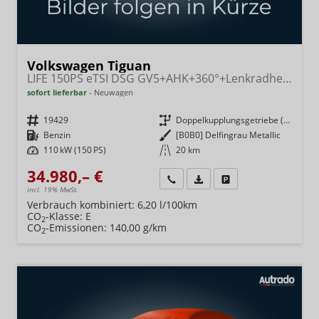
Volkswagen Tiguan
LIFE 150PS eTSI DSG GV5+AHK+360°+Lenkradheiz+IQ.Drive+ACC+App+eHeck+LED
sofort lieferbar
Neuwagen
Fahrzeugnr.
19429
Getriebe
Doppelkupplungsgetriebe (DSG)
Kraftstoff
Benzin
Außenfarbe
[B0B0] Delfingrau Metallic
Leistung
110 kW (150 PS)
Kilometerstand
20 km
34.980,– €
Wir rufen Sie an
Fahrzeugexposé (PDF)
Fahrzeug parken
incl. 19% MwSt.
Verbrauch kombiniert:
6,20 l/100km
CO
-Klasse:
E
2
CO
-Emissionen:
140,00 g/km
2