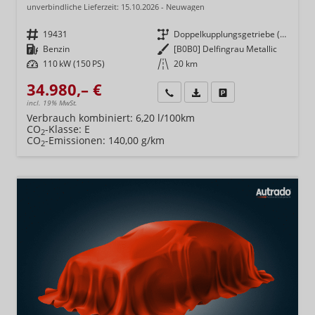
unverbindliche Lieferzeit:
15.10.2026
Neuwagen
Fahrzeugnr.
19431
Getriebe
Doppelkupplungsgetriebe (DSG)
Kraftstoff
Benzin
Außenfarbe
[B0B0] Delfingrau Metallic
Leistung
110 kW (150 PS)
Kilometerstand
20 km
34.980,– €
Wir rufen Sie an
Fahrzeugexposé (PDF)
Fahrzeug parken
incl. 19% MwSt.
Verbrauch kombiniert:
6,20 l/100km
CO
-Klasse:
E
2
CO
-Emissionen:
140,00 g/km
2