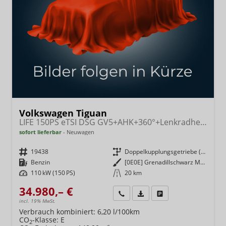
Volkswagen Tiguan
LIFE 150PS eTSI DSG GV5+AHK+360°+Lenkradheiz+IQ.Drive+ACC+App+eHeck+LED
sofort lieferbar
Neuwagen
Fahrzeugnr.
19438
Getriebe
Doppelkupplungsgetriebe (DSG)
Kraftstoff
Benzin
Außenfarbe
[0E0E] Grenadillschwarz Metallic
Leistung
110 kW (150 PS)
Kilometerstand
20 km
34.980,– €
Wir rufen Sie an
Fahrzeugexposé (PDF)
Fahrzeug parken
incl. 19% MwSt.
Verbrauch kombiniert:
6,20 l/100km
CO
-Klasse:
E
2