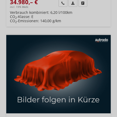
34.980,– €
Wir rufen Sie an
Fahrzeugexposé (PDF)
Fahrzeug parken
incl. 19% MwSt.
Verbrauch kombiniert:
6,20 l/100km
CO
-Klasse:
E
2
CO
-Emissionen:
140,00 g/km
2