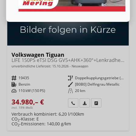
Volkswagen Tiguan
LIFE 150PS eTSI DSG GV5+AHK+360°+Lenkradheiz+IQ.Drive+ACC+App+eHeck+LED
unverbindliche Lieferzeit:
15.10.2026
Neuwagen
Fahrzeugnr.
19435
Getriebe
Doppelkupplungsgetriebe (DSG)
Kraftstoff
Benzin
Außenfarbe
[B0B0] Delfingrau Metallic
Leistung
110 kW (150 PS)
Kilometerstand
20 km
34.980,– €
Wir rufen Sie an
Fahrzeugexposé (PDF)
Fahrzeug parken
incl. 19% MwSt.
Verbrauch kombiniert:
6,20 l/100km
CO
-Klasse:
E
2
CO
-Emissionen:
140,00 g/km
2