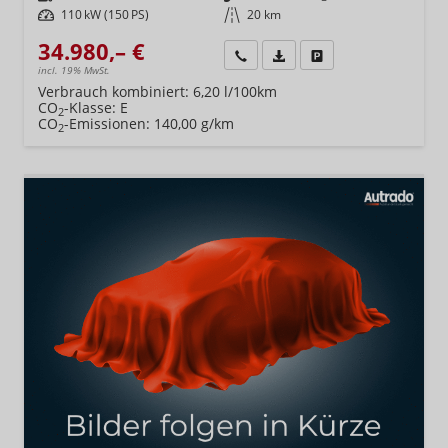
Leistung
110 kW (150 PS)
Kilometerstand
20 km
34.980,– €
Wir rufen Sie an
Fahrzeugexposé (PDF)
Fahrzeug parken
incl. 19% MwSt.
Verbrauch kombiniert:
6,20 l/100km
CO
-Klasse:
E
2
CO
-Emissionen:
140,00 g/km
2