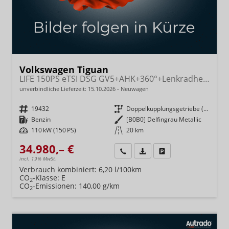
Volkswagen Tiguan
LIFE 150PS eTSI DSG GV5+AHK+360°+Lenkradheiz+IQ.Drive+ACC+App+eHeck+LED
unverbindliche Lieferzeit:
15.10.2026
Neuwagen
Fahrzeugnr.
19432
Getriebe
Doppelkupplungsgetriebe (DSG)
Kraftstoff
Benzin
Außenfarbe
[B0B0] Delfingrau Metallic
Leistung
110 kW (150 PS)
Kilometerstand
20 km
34.980,– €
Wir rufen Sie an
Fahrzeugexposé (PDF)
Fahrzeug parken
incl. 19% MwSt.
Verbrauch kombiniert:
6,20 l/100km
CO
-Klasse:
E
2
CO
-Emissionen:
140,00 g/km
2