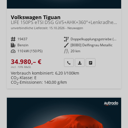
Volkswagen Tiguan
LIFE 150PS eTSI DSG GV5+AHK+360°+Lenkradheiz+IQ.Drive+ACC+App+eHeck+LED
unverbindliche Lieferzeit:
15.10.2026
Neuwagen
Fahrzeugnr.
19437
Getriebe
Doppelkupplungsgetriebe (DSG)
Kraftstoff
Benzin
Außenfarbe
[B0B0] Delfingrau Metallic
Leistung
110 kW (150 PS)
Kilometerstand
20 km
34.980,– €
Wir rufen Sie an
Fahrzeugexposé (PDF)
Fahrzeug parken
incl. 19% MwSt.
Verbrauch kombiniert:
6,20 l/100km
CO
-Klasse:
E
2
CO
-Emissionen:
140,00 g/km
2