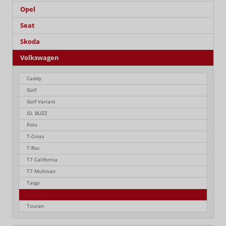
Opel
Seat
Skoda
Volkswagen
Caddy
Golf
Golf Variant
ID. BUZZ
Polo
T-Cross
T-Roc
T7 California
T7 Multivan
Taigo
Tiguan
Touran