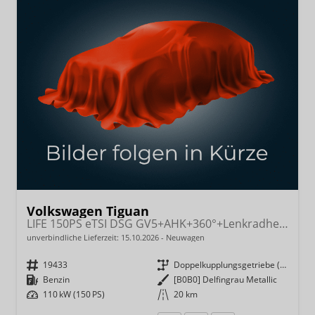
Volkswagen Tiguan
LIFE 150PS eTSI DSG GV5+AHK+360°+Lenkradheiz+IQ.Drive+ACC+App+eHeck+LED
unverbindliche Lieferzeit:
15.10.2026
Neuwagen
Fahrzeugnr.
19433
Getriebe
Doppelkupplungsgetriebe (DSG)
Kraftstoff
Benzin
Außenfarbe
[B0B0] Delfingrau Metallic
Leistung
110 kW (150 PS)
Kilometerstand
20 km