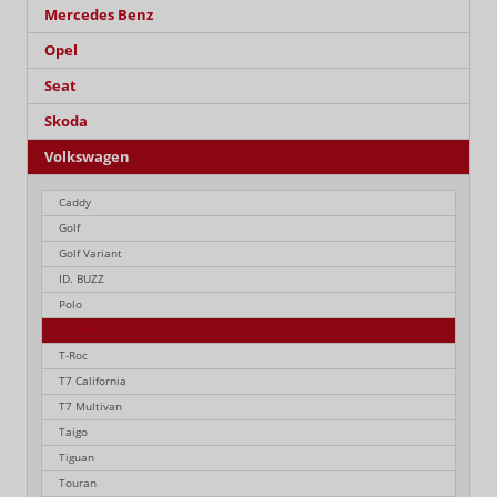
Mercedes Benz
Opel
Seat
Skoda
Volkswagen
Caddy
Golf
Golf Variant
ID. BUZZ
Polo
T-Cross
T-Roc
T7 California
T7 Multivan
Taigo
Tiguan
Touran