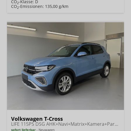
CO
-Klasse:
D
2
CO
-Emissionen:
135,00 g/km
2
Volkswagen T-Cross
LIFE 115PS DSG AHK+Navi+Matrix+Kamera+Parklenk+Alu17+App-Connect
sofort lieferbar
Neuwagen