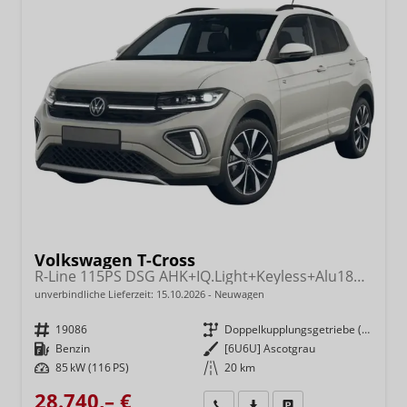
Volkswagen T-Cross
R-Line 115PS DSG AHK+IQ.Light+Keyless+Alu18+Kamera+Climatronic+Sitzheizung
unverbindliche Lieferzeit:
15.10.2026
Neuwagen
Fahrzeugnr.
19086
Getriebe
Doppelkupplungsgetriebe (DSG)
Kraftstoff
Benzin
Außenfarbe
[6U6U] Ascotgrau
Leistung
85 kW (116 PS)
Kilometerstand
20 km
28.740,– €
Wir rufen Sie an
Fahrzeugexposé (PDF)
Fahrzeug parken