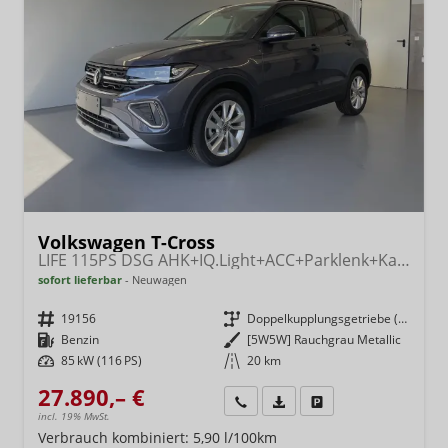
Volkswagen T-Cross
LIFE 115PS DSG AHK+IQ.Light+ACC+Parklenk+Kamera+Sitzheizung+Alu17+Keyless
sofort lieferbar
Neuwagen
Fahrzeugnr.
19156
Getriebe
Doppelkupplungsgetriebe (DSG)
Kraftstoff
Benzin
Außenfarbe
[5W5W] Rauchgrau Metallic
Leistung
85 kW (116 PS)
Kilometerstand
20 km
27.890,– €
Wir rufen Sie an
Fahrzeugexposé (PDF)
Fahrzeug parken
incl. 19% MwSt.
Verbrauch kombiniert:
5,90 l/100km