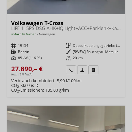
Volkswagen T-Cross
LIFE 115PS DSG AHK+IQ.Light+ACC+Parklenk+Kamera+Sitzheizung+Alu17+Keyless
sofort lieferbar
Neuwagen
Fahrzeugnr.
19154
Getriebe
Doppelkupplungsgetriebe (DSG)
Kraftstoff
Benzin
Außenfarbe
[5W5W] Rauchgrau Metallic
Leistung
85 kW (116 PS)
Kilometerstand
20 km
27.890,– €
Wir rufen Sie an
Fahrzeugexposé (PDF)
Fahrzeug parken
incl. 19% MwSt.
Verbrauch kombiniert:
5,90 l/100km
CO
-Klasse:
D
2
CO
-Emissionen:
135,00 g/km
2