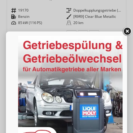
Fahrzeugnr.
19170
Getriebe
Doppelkupplungsgetriebe (DSG)
Kraftstoff
Benzin
Außenfarbe
[R9R9] Clear Blue Metallic
Leistung
85 kW (116 PS)
Kilometerstand
20 km
28.490,– €
Wir rufen Sie an
Fahrzeugexposé (PDF)
Fahrzeug parken
incl. 19% MwSt.
Verbrauch kombiniert:
5,90 l/100km
CO
-Klasse:
D
2
CO
-Emissionen:
135,00 g/km
2