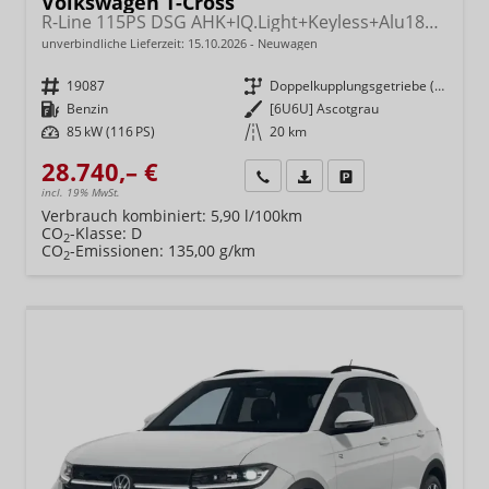
Volkswagen T-Cross
R-Line 115PS DSG AHK+IQ.Light+Keyless+Alu18+Kamera+Climatronic+Sitzheizung
unverbindliche Lieferzeit:
15.10.2026
Neuwagen
Fahrzeugnr.
19087
Getriebe
Doppelkupplungsgetriebe (DSG)
Kraftstoff
Benzin
Außenfarbe
[6U6U] Ascotgrau
Leistung
85 kW (116 PS)
Kilometerstand
20 km
28.740,– €
Wir rufen Sie an
Fahrzeugexposé (PDF)
Fahrzeug parken
incl. 19% MwSt.
Verbrauch kombiniert:
5,90 l/100km
CO
-Klasse:
D
2
CO
-Emissionen:
135,00 g/km
2