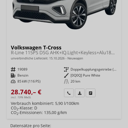
Volkswagen T-Cross
R-Line 115PS DSG AHK+IQ.Light+Keyless+Alu18+Kamera+Climatronic+Sitzheizung
unverbindliche Lieferzeit:
15.10.2026
Neuwagen
Fahrzeugnr.
19089
Getriebe
Doppelkupplungsgetriebe (DSG)
Kraftstoff
Benzin
Außenfarbe
[0Q0Q] Pure White
Leistung
85 kW (116 PS)
Kilometerstand
20 km
28.740,– €
Wir rufen Sie an
Fahrzeugexposé (PDF)
Fahrzeug parken
incl. 19% MwSt.
Verbrauch kombiniert:
5,90 l/100km
CO
-Klasse:
D
2
CO
-Emissionen:
135,00 g/km
2
Datensätze pro Seite: