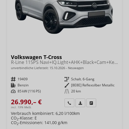
Volkswagen T-Cross
R-Line 115PS Navi+IQ.Light+AHK+Black+Cam+Keyless+GV5+Side+Climatronic
unverbindliche Lieferzeit:
15.10.2026
Neuwagen
Fahrzeugnr.
19409
Getriebe
Schalt. 6-Gang
Kraftstoff
Benzin
Außenfarbe
[8E8E] Reflexsilber Metallic
Leistung
85 kW (116 PS)
Kilometerstand
20 km
26.990,– €
Wir rufen Sie an
Fahrzeugexposé (PDF)
Fahrzeug parken
incl. 19% MwSt.
Verbrauch kombiniert:
6,20 l/100km
CO
-Klasse:
E
2
CO
-Emissionen:
141,00 g/km
2