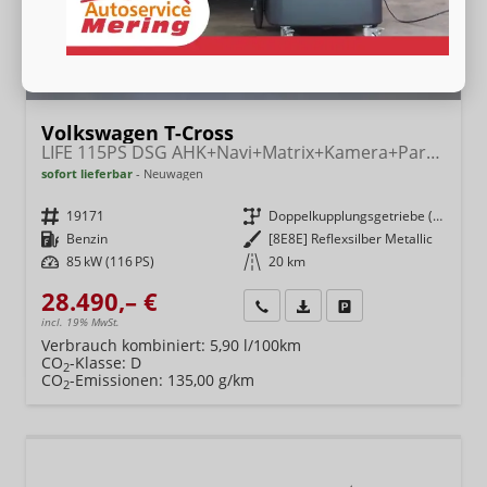
Volkswagen T-Cross
LIFE 115PS DSG AHK+Navi+Matrix+Kamera+Parklenk+Alu17+App-Connect
sofort lieferbar
Neuwagen
Fahrzeugnr.
19171
Getriebe
Doppelkupplungsgetriebe (DSG)
Kraftstoff
Benzin
Außenfarbe
[8E8E] Reflexsilber Metallic
Leistung
85 kW (116 PS)
Kilometerstand
20 km
28.490,– €
Wir rufen Sie an
Fahrzeugexposé (PDF)
Fahrzeug parken
incl. 19% MwSt.
Verbrauch kombiniert:
5,90 l/100km
CO
-Klasse:
D
2
CO
-Emissionen:
135,00 g/km
2