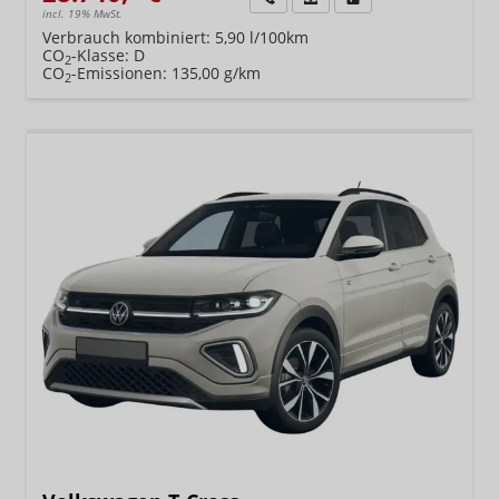
incl. 19% MwSt.
Verbrauch kombiniert:
5,90 l/100km
CO
-Klasse:
D
2
CO
-Emissionen:
135,00 g/km
2