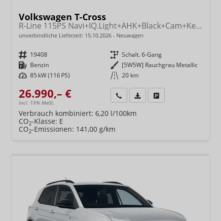
Volkswagen T-Cross
R-Line 115PS Navi+IQ.Light+AHK+Black+Cam+Keyless+GV5+Side+Climatronic
unverbindliche Lieferzeit:
15.10.2026
Neuwagen
Fahrzeugnr.
19408
Getriebe
Schalt. 6-Gang
Kraftstoff
Benzin
Außenfarbe
[5W5W] Rauchgrau Metallic
Leistung
85 kW (116 PS)
Kilometerstand
20 km
26.990,– €
Wir rufen Sie an
Fahrzeugexposé (PDF)
Fahrzeug parken
incl. 19% MwSt.
Verbrauch kombiniert:
6,20 l/100km
CO
-Klasse:
E
2
CO
-Emissionen:
141,00 g/km
2