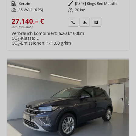
Kraftstoff
Benzin
Außenfarbe
[P8P8] Kings Red Metallic
Leistung
85 kW (116 PS)
Kilometerstand
20 km
27.140,– €
Wir rufen Sie an
Fahrzeugexposé (PDF)
Fahrzeug parken
incl. 19% MwSt.
Verbrauch kombiniert:
6,20 l/100km
CO
-Klasse:
E
2
CO
-Emissionen:
141,00 g/km
2