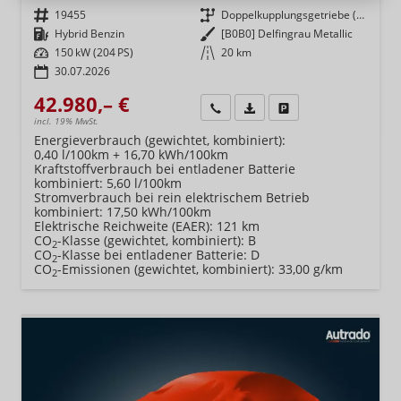
Fahrzeugnr.
19455
Getriebe
Doppelkupplungsgetriebe (DSG)
Kraftstoff
Hybrid Benzin
Außenfarbe
[B0B0] Delfingrau Metallic
Leistung
150 kW (204 PS)
Kilometerstand
20 km
30.07.2026
42.980,– €
Wir rufen Sie an
Fahrzeugexposé (PDF)
Fahrzeug parken
incl. 19% MwSt.
Energieverbrauch (gewichtet, kombiniert):
0,40 l/100km + 16,70 kWh/100km
Kraftstoffverbrauch bei entladener Batterie
kombiniert:
5,60 l/100km
Stromverbrauch bei rein elektrischem Betrieb
kombiniert:
17,50 kWh/100km
Elektrische Reichweite (EAER):
121 km
CO
-Klasse (gewichtet, kombiniert):
B
2
CO
-Klasse bei entladener Batterie:
D
2
CO
-Emissionen (gewichtet, kombiniert):
33,00 g/km
2