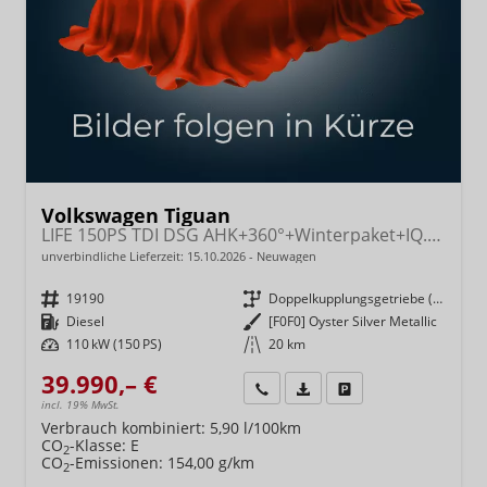
Volkswagen Tiguan
LIFE 150PS TDI DSG AHK+360°+Winterpaket+IQ.Drive+Alarm+ACC+App-Connect
unverbindliche Lieferzeit:
15.10.2026
Neuwagen
Fahrzeugnr.
19190
Getriebe
Doppelkupplungsgetriebe (DSG)
Kraftstoff
Diesel
Außenfarbe
[F0F0] Oyster Silver Metallic
Leistung
110 kW (150 PS)
Kilometerstand
20 km
39.990,– €
Wir rufen Sie an
Fahrzeugexposé (PDF)
Fahrzeug parken
incl. 19% MwSt.
Verbrauch kombiniert:
5,90 l/100km
CO
-Klasse:
E
2
CO
-Emissionen:
154,00 g/km
2