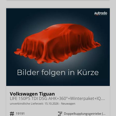
Volkswagen Tiguan
LIFE 150PS TDI DSG AHK+360°+Winterpaket+IQ.Drive+Alarm+ACC+App-Connect
unverbindliche Lieferzeit:
15.10.2026
Neuwagen
Fahrzeugnr.
19191
Getriebe
Doppelkupplungsgetriebe (DSG)