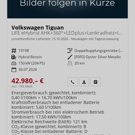
Volkswagen Tiguan
LIFE eHybrid AHK+360°+LEDplus+Lenkradheiz+IQ.Drive+ACC+AppConnect+eHeck
unverbindliche Lieferzeit:
15.10.2026
Neuwagen mit Tageszulassung
Fahrzeugnr.
19198
Getriebe
Doppelkupplungsgetriebe (DSG)
Kraftstoff
Hybrid Benzin
Außenfarbe
[F0F0] Oyster Silver Metallic
Leistung
150 kW (204 PS)
Kilometerstand
20 km
30.07.2026
42.980,– €
Wir rufen Sie an
Fahrzeugexposé (PDF)
Fahrzeug parken
incl. 19% MwSt.
Energieverbrauch (gewichtet, kombiniert):
0,40 l/100km + 16,70 kWh/100km
Kraftstoffverbrauch bei entladener Batterie
kombiniert:
5,60 l/100km
Stromverbrauch bei rein elektrischem Betrieb
kombiniert:
17,50 kWh/100km
Elektrische Reichweite (EAER):
121 km
CO
-Klasse (gewichtet, kombiniert):
B
2
CO
-Klasse bei entladener Batterie:
D
2