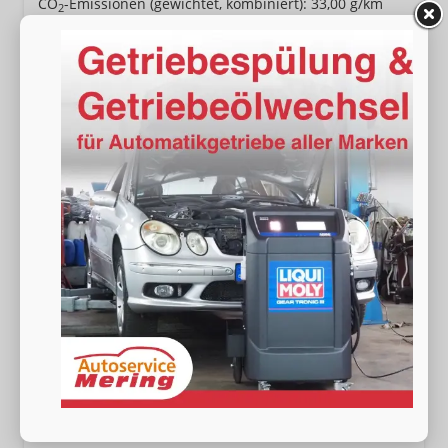
CO
-Emissionen (gewichtet, kombiniert):
33,00 g/km
2
Volkswagen Tiguan
LIFE eHybrid AHK+360°+LEDplus+Lenkradheiz+IQ.Drive+ACC+AppConnect+eHeck
unverbindliche Lieferzeit:
15.01.2027
Neuwagen mit Tageszulassung