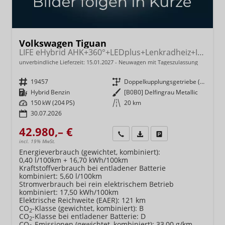
Volkswagen Tiguan
LIFE eHybrid AHK+360°+LEDplus+Lenkradheiz+IQ.Drive+ACC+AppConnect+eHeck
unverbindliche Lieferzeit:
15.01.2027
Neuwagen mit Tageszulassung
Fahrzeugnr.
19457
Getriebe
Doppelkupplungsgetriebe (DSG)
Kraftstoff
Hybrid Benzin
Außenfarbe
[B0B0] Delfingrau Metallic
Leistung
150 kW (204 PS)
Kilometerstand
20 km
30.07.2026
42.980,– €
Wir rufen Sie an
Fahrzeugexposé (PDF)
Fahrzeug parken
incl. 19% MwSt.
Energieverbrauch (gewichtet, kombiniert):
0,40 l/100km + 16,70 kWh/100km
Kraftstoffverbrauch bei entladener Batterie
kombiniert:
5,60 l/100km
Stromverbrauch bei rein elektrischem Betrieb
kombiniert:
17,50 kWh/100km
Elektrische Reichweite (EAER):
121 km
CO
-Klasse (gewichtet, kombiniert):
B
2
CO
-Klasse bei entladener Batterie:
D
2
CO
-Emissionen (gewichtet, kombiniert):
33,00 g/km