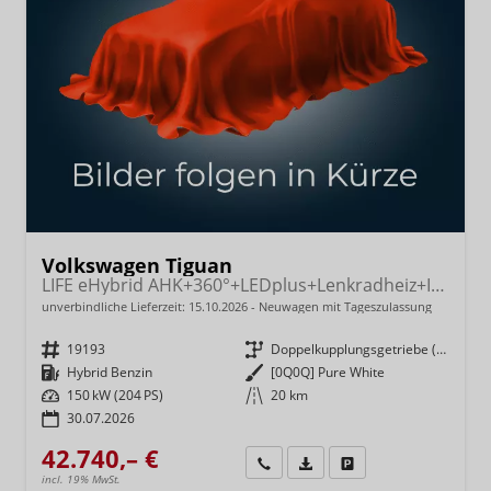
Volkswagen Tiguan
LIFE eHybrid AHK+360°+LEDplus+Lenkradheiz+IQ.Drive+ACC+AppConnect+eHeck
unverbindliche Lieferzeit:
15.10.2026
Neuwagen mit Tageszulassung
Fahrzeugnr.
19193
Getriebe
Doppelkupplungsgetriebe (DSG)
Kraftstoff
Hybrid Benzin
Außenfarbe
[0Q0Q] Pure White
Leistung
150 kW (204 PS)
Kilometerstand
20 km
30.07.2026
42.740,– €
Wir rufen Sie an
Fahrzeugexposé (PDF)
Fahrzeug parken
incl. 19% MwSt.