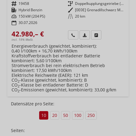
Fahrzeugnr.
19458
Getriebe
Doppelkupplungsgetriebe (DSG)
Kraftstoff
Hybrid Benzin
Außenfarbe
[0E0E] Grenadillschwarz Metallic
Leistung
150 kW (204 PS)
Kilometerstand
20 km
30.07.2026
42.980,– €
Wir rufen Sie an
Fahrzeugexposé (PDF)
Fahrzeug parken
incl. 19% MwSt.
Energieverbrauch (gewichtet, kombiniert):
0,40 l/100km + 16,70 kWh/100km
Kraftstoffverbrauch bei entladener Batterie
kombiniert:
5,60 l/100km
Stromverbrauch bei rein elektrischem Betrieb
kombiniert:
17,50 kWh/100km
Elektrische Reichweite (EAER):
121 km
CO
-Klasse (gewichtet, kombiniert):
B
2
CO
-Klasse bei entladener Batterie:
D
2
CO
-Emissionen (gewichtet, kombiniert):
33,00 g/km
2
Datensätze pro Seite:
10
20
50
100
250
Seiten: