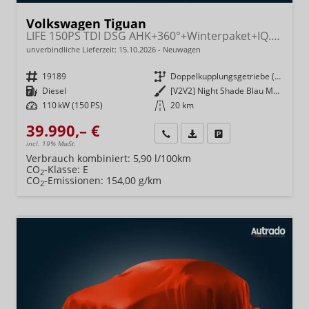
Volkswagen Tiguan
LIFE 150PS TDI DSG AHK+360°+Winterpaket+IQ.Drive+Alarm+ACC+App-Connect
unverbindliche Lieferzeit:
15.10.2026
Neuwagen
Fahrzeugnr.
19189
Getriebe
Doppelkupplungsgetriebe (DSG)
Kraftstoff
Diesel
Außenfarbe
[V2V2] Night Shade Blau Metallic
Leistung
110 kW (150 PS)
Kilometerstand
20 km
39.990,– €
Wir rufen Sie an
Fahrzeugexposé (PDF)
Fahrzeug parken
incl. 19% MwSt.
Verbrauch kombiniert:
5,90 l/100km
CO
-Klasse:
E
2
CO
-Emissionen:
154,00 g/km
2