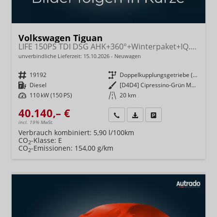
Volkswagen Tiguan
LIFE 150PS TDI DSG AHK+360°+Winterpaket+IQ.Drive+Alarm+ACC+App-Connect
unverbindliche Lieferzeit:
15.10.2026
Neuwagen
Fahrzeugnr.
19192
Getriebe
Doppelkupplungsgetriebe (DSG)
Kraftstoff
Diesel
Außenfarbe
[D4D4] Cipressino-Grün Metallic
Leistung
110 kW (150 PS)
Kilometerstand
20 km
40.140,– €
Wir rufen Sie an
Fahrzeugexposé (PDF)
Fahrzeug parken
incl. 19% MwSt.
Verbrauch kombiniert:
5,90 l/100km
CO
-Klasse:
E
2
CO
-Emissionen:
154,00 g/km
2