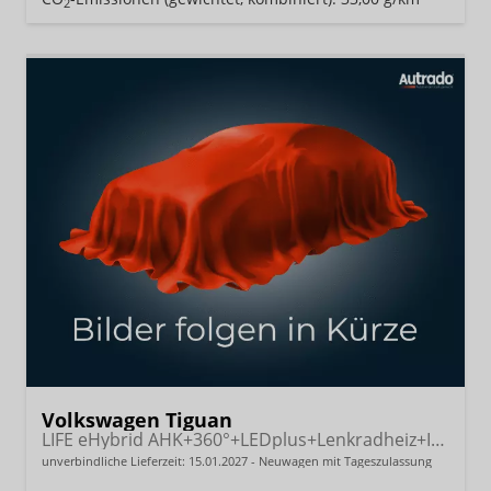
2
Volkswagen Tiguan
LIFE eHybrid AHK+360°+LEDplus+Lenkradheiz+IQ.Drive+ACC+AppConnect+eHeck
unverbindliche Lieferzeit:
15.01.2027
Neuwagen mit Tageszulassung