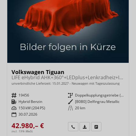
Volkswagen Tiguan
LIFE eHybrid AHK+360°+LEDplus+Lenkradheiz+IQ.Drive+ACC+AppConnect+eHeck
unverbindliche Lieferzeit:
15.01.2027
Neuwagen mit Tageszulassung
Fahrzeugnr.
19456
Getriebe
Doppelkupplungsgetriebe (DSG)
Kraftstoff
Hybrid Benzin
Außenfarbe
[B0B0] Delfingrau Metallic
Leistung
150 kW (204 PS)
Kilometerstand
20 km
30.07.2026
42.980,– €
Wir rufen Sie an
Fahrzeugexposé (PDF)
Fahrzeug parken
incl. 19% MwSt.