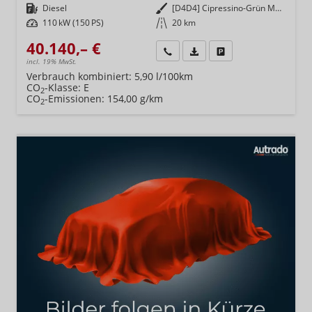
Kraftstoff
Diesel
Außenfarbe
[D4D4] Cipressino-Grün Metallic
Leistung
110 kW (150 PS)
Kilometerstand
20 km
40.140,– €
Wir rufen Sie an
Fahrzeugexposé (PDF)
Fahrzeug parken
incl. 19% MwSt.
Verbrauch kombiniert:
5,90 l/100km
CO
-Klasse:
E
2
CO
-Emissionen:
154,00 g/km
2