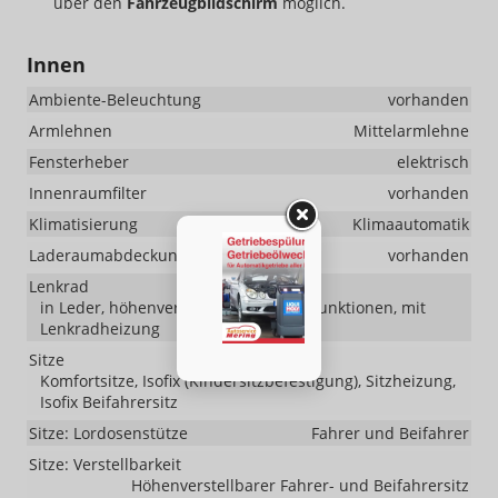
über den
Fahrzeugbildschirm
möglich.
Innen
Ambiente-Beleuchtung
vorhanden
Armlehnen
Mittelarmlehne
Fensterheber
elektrisch
Innenraumfilter
vorhanden
Klimatisierung
Klimaautomatik
Laderaumabdeckung
vorhanden
Lenkrad
in Leder, höhenverstellbar, mit Multifunktionen, mit
Lenkradheizung
Sitze
Komfortsitze, Isofix (Kindersitzbefestigung), Sitzheizung,
Isofix Beifahrersitz
Sitze: Lordosenstütze
Fahrer und Beifahrer
Sitze: Verstellbarkeit
Höhenverstellbarer Fahrer- und Beifahrersitz