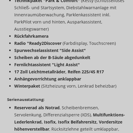
Technikpaket "Park & Comfort"
(Kessy (schlüsselloses
Schließ- und Startsystem, Diebstahlwarnanlage mit
Innenraumüberwachung, Parklenkassistent inkl.
ParkPilot vorn und hinten, Ausparkassistent,
Ausstiegswarner)
Rückfahrkamera
Radio "Ready2Discover
(Farbdisplay, Touchscreen)
Spurwechselassistent "Side Assist"
Scheiben ab der B-Säule abgedunkelt
Fernlichtassistent "Light Assist"
17 Zoll Leichtmetallräder, Reifen 225/45 R17
Anhängevorrichtung anklappbar
Winterpaket
(Sitzheizung vorn, Lenkrad beheizbar)
Serienausstattung:
Reserverad als Notrad
, Scheibenbremsen,
Servolenkung, Differenzialsperre (XDS),
Multifunktions-
Lederlenkrad, Isofix, Isofix Beifahrersitz, Vordersitze
höhenverstellbar
, Rücksitzlehne geteilt umklappbar,