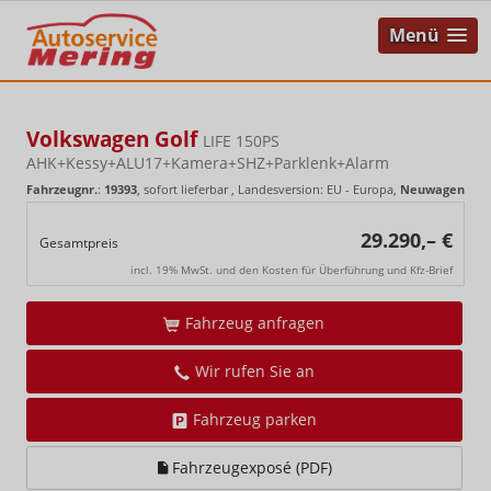
Menü
Volkswagen Golf
LIFE 150PS
AHK+Kessy+ALU17+Kamera+SHZ+Parklenk+Alarm
Fahrzeugnr.
:
19393
,
sofort lieferbar
, Landesversion: EU - Europa,
Neuwagen
29.290,– €
Gesamtpreis
incl. 19% MwSt. und den Kosten für Überführung und Kfz-Brief
Fahrzeug anfragen
Wir rufen Sie an
Fahrzeug parken
Fahrzeugexposé (PDF)