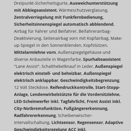
Dreipunkt-Sicherheitsgurte,
Ausweichunterstützung
mit Abbiegeassistent
, Wärmeschutzverglasung,
Zentralverriegelung mit Funkfernbedienung,
Sicherheitsinnenspiegel automatisch abblendend
,
Airbag für Fahrer und Beifahrer, Beifahrerairbag-
Deaktivierung, Seitenairbag vorn mit Kopfairbag, Make-
up-Spiegel in den Sonnenblenden, Kopfstützen,
Mittelarmlehne vorn
, Außenspiegelgehäuse und
diverse Anbauteile in Wagenfarbe,
Spurhalteassistent
"Lane Assist", Schalthebelknauf in Leder,
Außenspiegel
elektrisch einstell- und beheizbar, Außenspiegel
elektrisch anklappbar
,
Geschwindigkeitsbegrenzung
,
12 Volt Steckdose,
Reifendruckkontrolle, Start-Stopp-
Anlage, Lendenwirbelstützte für die Vordersitzlehne,
LED-Scheinwerfer inkl. Tagfahrlicht, Front Assist inkl.
City-Notbremsfunktion, Fußgängererkennung,
Radfahrererkennung
, Scheibenwischer-
Intervallschaltung,
Lichtsensor, Regensensor
,
Adaptive
Geschwindigkeitsregelung ACC inkl.