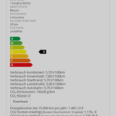
110 kW (150 PS)
KRAFTSTOFF
Benzin
KATEGORIE
Limousine
KILOMETERSTAND
20 km
ZUSTAND
unfallfrei
Verbrauch kombiniert:
5,70 l/100km
Verbrauch Innenstadt:
7,80 l/100km
Verbrauch Stadtrand:
5,70 l/100km
Verbrauch Landstraße:
5,00 l/100km
Verbrauch Autobahn:
5,70 l/100km
CO
-Emissionen:
130,00 g/km
2
CO
-Klasse:
D
2
Download
Energiekosten bei 15.000 km pro Jahr:
1.491,12 €
CO2 Kosten (niedrig)
:
1.170,- €
(Kosten Durchschnitt 10 Jahre)
CO2 Kosten (mittel)
:
2.778,75 €
(Kosten Durchschnitt 10 Jahre)