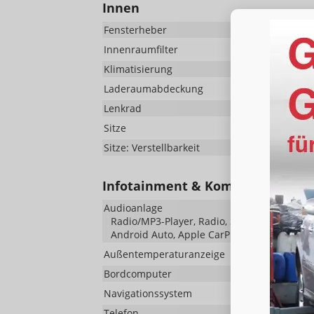
Innen
Fensterheber
Innenraumfilter
Klimatisierung
Laderaumabdeckung
Lenkrad
Sitze
Isofix
Sitze: Verstellbarkeit
Infotainment & Kommunikation
Audioanlage
Radio/MP3-Player, Radio, Schnittstelle MP3, 
Android Auto, Apple CarPlay, Musikstreami
Außentemperaturanzeige
Bordcomputer
Navigationssystem
Telefon