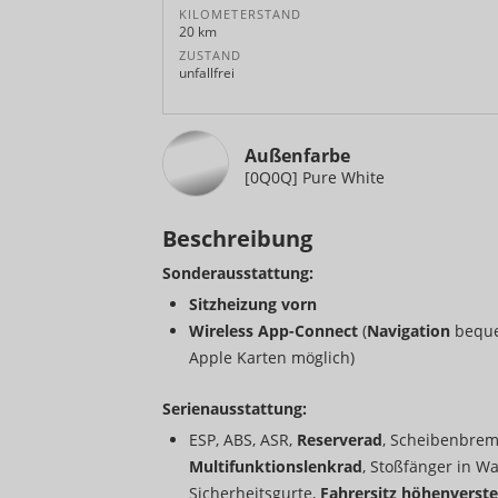
KILOMETERSTAND
20 km
ZUSTAND
unfallfrei
Außenfarbe
[0Q0Q] Pure White
Beschreibung
Sonderausstattung:
Sitzheizung vorn
Wireless App-Connect
(
Navigation
beque
Apple Karten möglich)
Serienausstattung:
ESP, ABS, ASR,
Reserverad
, Scheibenbrems
Multifunktionslenkrad
, Stoßfänger in Wa
Sicherheitsgurte,
Fahrersitz höhenverste