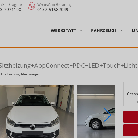
 Sie Fragen?
WhatsApp Beratung
3-7971190
0157-51582049
WERKSTATT
FAHRZEUGE
UN
 Sitzheizung+AppConnect+PDC+LED+Touch+Licht
EU - Europa,
Neuwagen
Gesam