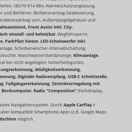
 Reifen 185/70 R14 88H, Wärmeschutzverglasung,
er und Beifahrer, Beifahrerairbag-Deaktivierung,
teraktionsairbag vorn, Außenspiegelgehäuse und
lteassistent, Front Assist inkl. City-
sch einstell- und beheizbar
, Wegfahrsperre,
e, ParkPilot hinten
,
LED-Scheinwerfer inkl.
nlage, Scheibenwischer-Intervallschaltung,
ssleuchte, Waschwasserstandanzeige,
Klimaanlage
,
l bei nicht angelegten Sicherheitsgurten,
nkungserkennung, Müdigkeitserkennung,
ennung, Digitaler Radioempfang, USB-C Schnittstelle,
ng, Fußgängererkennung, Zentralverriegelung mit
l. Bordcomputer, Radio "Composition"
(Farbdisplay,
bautes Navigationssystem. Durch
Apple CarPlay /
n
über kompatible Smartphone-Apps (z.B. Google Maps
ldschirm
möglich.