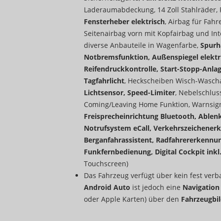
Laderaumabdeckung, 14 Zoll Stahlräder,
Fensterheber elektrisch
, Airbag für Fahr
Seitenairbag vorn mit Kopfairbag und In
diverse Anbauteile in Wagenfarbe,
Spurha
Notbremsfunktion, Außenspiegel elektri
Reifendruckkontrolle, Start-Stopp-Anlag
Tagfahrlicht
, Heckscheiben Wisch-Wascha
Lichtsensor, Speed-Limiter
, Nebelschlu
Coming/Leaving Home Funktion, Warnsigna
Freisprecheinrichtung Bluetooth, Able
Notrufsystem eCall, Verkehrszeichenerk
Berganfahrassistent, Radfahrererkennu
Funkfernbedienung, Digital Cockpit ink
Touchscreen)
Das Fahrzeug verfügt über kein fest ver
Android Auto
ist jedoch eine
Navigatio
oder Apple Karten) über den
Fahrzeugbi