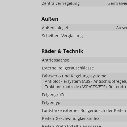
Zentralverriegelung
Zentralve
Außen
Außenspiegel
Außen
Scheiben, Verglasung
Räder & Technik
Antriebsachse
Externe Rollgeräuschklasse
Fahrwerk- und Regelungssysteme
Antiblockiersystem (ABS), Antischlupfregelu
Traktionskontrolle (ASR/CTS/ETS), Reifendr
Felgengröße
Felgentyp
Lautstärke externes Rollgeräusch der Reifen
Reifen-Geschwindigkeitsindex
Reifen-Kraftstoffeffizienzklasse