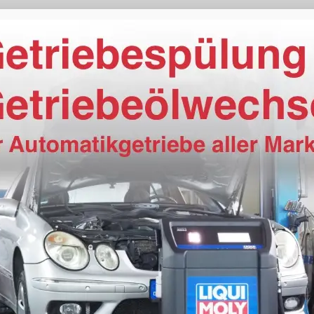
elektrisch
vorhanden
Klimaanlage manuell
vorhanden
höhenverstellbar, mit Multifunktionen
 (Kindersitzbefestigung), Sitzheizung, Isofix Beifahrersitz
Höhenverstellbarer Fahrersitz
Schnittstelle USB, Digitalradio DAB, Farbdisplay,
ng integriert, Touchscreen
vorhanden
vorhanden
Navigation
Freisprecheinrichtung, Bluetooth