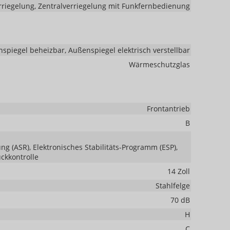
rriegelung, Zentralverriegelung mit Funkfernbedienung
spiegel beheizbar, Außenspiegel elektrisch verstellbar
Wärmeschutzglas
Frontantrieb
B
ng (ASR), Elektronisches Stabilitäts-Programm (ESP),
uckkontrolle
14 Zoll
Stahlfelge
70 dB
H
C