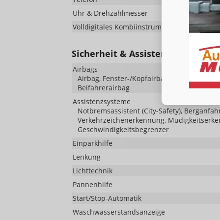
Uhr & Drehzahlmesser
Volldigitales Kombiinstrument (Virtual Cockpi
Sicherheit & Assistenz
Airbags
Airbag, Fenster-/Kopfairbags Vorne, Beifah
Beifahrerairbag
Assistenzsysteme
Notbremsassistent (City-Safety), Berganfah
Verkehrzeichenerkennung, Müdigkeitserke
Geschwindigkeitsbegrenzer
Einparkhilfe
Lenkung
Lichttechnik
Pannenhilfe
Start/Stop-Automatik
Waschwasserstandsanzeige