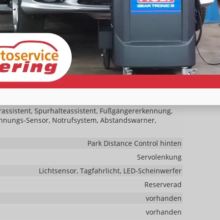
vorhanden
t)
vorhanden
rerairbag abschaltbar, Seitenairbags Vorne,
rassistent, Spurhalteassistent, Fußgängererkennung,
nnungs-Sensor, Notrufsystem, Abstandswarner,
Park Distance Control hinten
Servolenkung
Lichtsensor, Tagfahrlicht, LED-Scheinwerfer
Reserverad
vorhanden
vorhanden