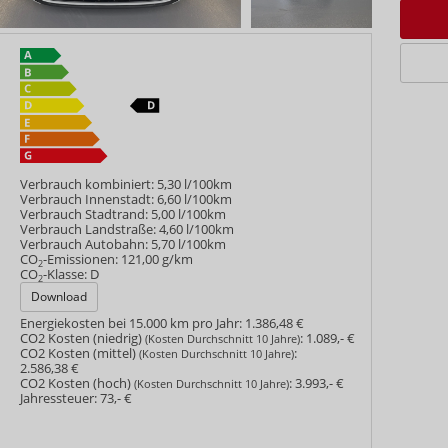
Verbrauch kombiniert:
5,30 l/100km
Verbrauch Innenstadt:
6,60 l/100km
Verbrauch Stadtrand:
5,00 l/100km
Verbrauch Landstraße:
4,60 l/100km
Verbrauch Autobahn:
5,70 l/100km
CO
-Emissionen:
121,00 g/km
2
CO
-Klasse:
D
2
Download
Energiekosten bei 15.000 km pro Jahr:
1.386,48 €
CO2 Kosten (niedrig)
:
1.089,- €
(Kosten Durchschnitt 10 Jahre)
CO2 Kosten (mittel)
:
(Kosten Durchschnitt 10 Jahre)
2.586,38 €
CO2 Kosten (hoch)
:
3.993,- €
(Kosten Durchschnitt 10 Jahre)
Jahressteuer:
73,- €