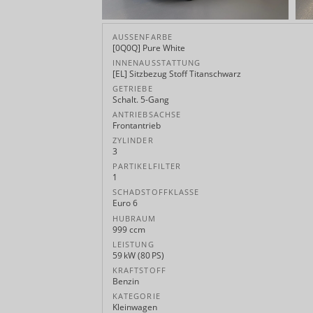
AUSSENFARBE
[0Q0Q] Pure White
INNENAUSSTATTUNG
[EL] Sitzbezug Stoff Titanschwarz
GETRIEBE
Schalt. 5-Gang
ANTRIEBSACHSE
Frontantrieb
ZYLINDER
3
PARTIKELFILTER
1
SCHADSTOFFKLASSE
Euro 6
HUBRAUM
999 ccm
LEISTUNG
59 kW (80 PS)
KRAFTSTOFF
Benzin
KATEGORIE
Kleinwagen