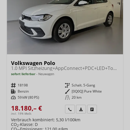
Volkswagen Polo
1.0 MPI Sitzheizung+AppConnect+PDC+LED+Touch+Lichtsensor+MultiLenkrad
sofort lieferbar
Neuwagen
Fahrzeugnr.
18198
Getriebe
Schalt. 5-Gang
Kraftstoff
Benzin
Außenfarbe
[0Q0Q] Pure White
Leistung
59 kW (80 PS)
Kilometerstand
20 km
18.180,– €
Wir rufen Sie an
Fahrzeugexposé (PDF)
Fahrzeug parken
incl. 19% MwSt.
Verbrauch kombiniert:
5,30 l/100km
CO
-Klasse:
D
2
CO
-Emissionen:
121,00 g/km