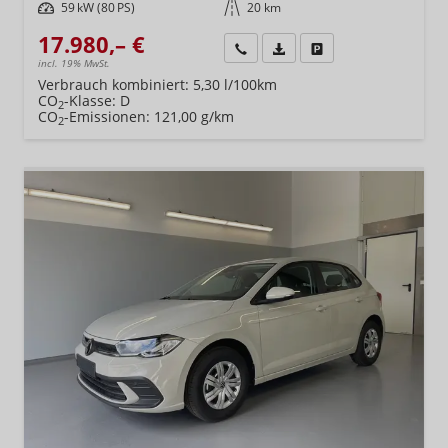
Leistung
59 kW (80 PS)
Kilometerstand
20 km
17.980,– €
Wir rufen Sie an
Fahrzeugexposé (PDF)
Fahrzeug parken
incl. 19% MwSt.
Verbrauch kombiniert:
5,30 l/100km
CO
-Klasse:
D
2
CO
-Emissionen:
121,00 g/km
2