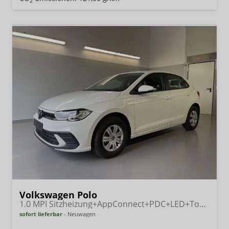
2
Volkswagen Polo
1.0 MPI Sitzheizung+AppConnect+PDC+LED+Touch+Lichtsensor+MultiLenkrad
sofort lieferbar
Neuwagen