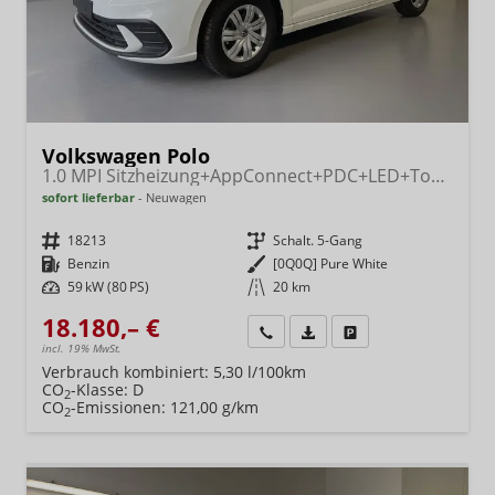
Volkswagen Polo
1.0 MPI Sitzheizung+AppConnect+PDC+LED+Touch+Lichtsensor+MultiLenkrad
sofort lieferbar
Neuwagen
Fahrzeugnr.
18213
Getriebe
Schalt. 5-Gang
Kraftstoff
Benzin
Außenfarbe
[0Q0Q] Pure White
Leistung
59 kW (80 PS)
Kilometerstand
20 km
18.180,– €
Wir rufen Sie an
Fahrzeugexposé (PDF)
Fahrzeug parken
incl. 19% MwSt.
Verbrauch kombiniert:
5,30 l/100km
CO
-Klasse:
D
2
CO
-Emissionen:
121,00 g/km
2