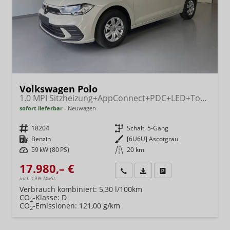
Volkswagen Polo
1.0 MPI Sitzheizung+AppConnect+PDC+LED+Touch+Lichtsensor+MultiLenkrad
sofort lieferbar
Neuwagen
Fahrzeugnr.
18204
Getriebe
Schalt. 5-Gang
Kraftstoff
Benzin
Außenfarbe
[6U6U] Ascotgrau
Leistung
59 kW (80 PS)
Kilometerstand
20 km
17.980,– €
Wir rufen Sie an
Fahrzeugexposé (PDF)
Fahrzeug parken
incl. 19% MwSt.
Verbrauch kombiniert:
5,30 l/100km
CO
-Klasse:
D
2
CO
-Emissionen:
121,00 g/km
2