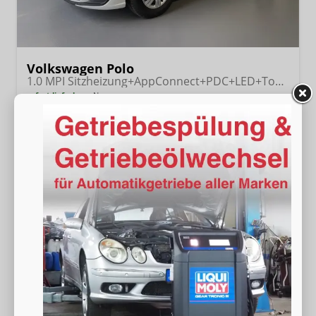
Volkswagen Polo
1.0 MPI Sitzheizung+AppConnect+PDC+LED+Touch+Lichtsensor+MultiLenkrad
sofort lieferbar
Neuwagen
Fahrzeugnr.
18210
Getriebe
Schalt. 5-Gang
Kraftstoff
Benzin
Außenfarbe
[0Q0Q] Pure White
Leistung
59 kW (80 PS)
Kilometerstand
20 km
18.180,– €
Wir rufen Sie an
Fahrzeugexposé (PDF)
Fahrzeug parken
incl. 19% MwSt.
Verbrauch kombiniert:
5,30 l/100km
CO
-Klasse:
D
2
CO
-Emissionen:
121,00 g/km
2