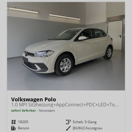
Volkswagen Polo
1.0 MPI Sitzheizung+AppConnect+PDC+LED+Touch+Lichtsensor+MultiLenkrad
sofort lieferbar
Neuwagen
Fahrzeugnr.
18205
Getriebe
Schalt. 5-Gang
Kraftstoff
Benzin
Außenfarbe
[6U6U] Ascotgrau