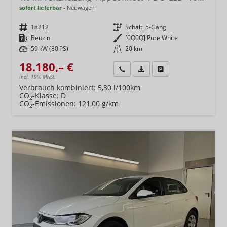
sofort lieferbar
Neuwagen
Fahrzeugnr.
18212
Getriebe
Schalt. 5-Gang
Kraftstoff
Benzin
Außenfarbe
[0Q0Q] Pure White
Leistung
59 kW (80 PS)
Kilometerstand
20 km
18.180,– €
Wir rufen Sie an
Fahrzeugexposé (PDF)
Fahrzeug parken
incl. 19% MwSt.
Verbrauch kombiniert:
5,30 l/100km
CO
-Klasse:
D
2
CO
-Emissionen:
121,00 g/km
2