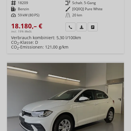
Fahrzeugnr.
18209
Getriebe
Schalt. 5-Gang
Kraftstoff
Benzin
Außenfarbe
[0Q0Q] Pure White
Leistung
59 kW (80 PS)
Kilometerstand
20 km
18.180,– €
Wir rufen Sie an
Fahrzeugexposé (PDF)
Fahrzeug parken
incl. 19% MwSt.
Verbrauch kombiniert:
5,30 l/100km
CO
-Klasse:
D
2
CO
-Emissionen:
121,00 g/km
2