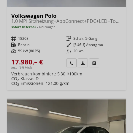
Volkswagen Polo
1.0 MPI Sitzheizung+AppConnect+PDC+LED+Touch+Lichtsensor+MultiLenkrad
sofort lieferbar
Neuwagen
Fahrzeugnr.
18208
Getriebe
Schalt. 5-Gang
Kraftstoff
Benzin
Außenfarbe
[6U6U] Ascotgrau
Leistung
59 kW (80 PS)
Kilometerstand
20 km
17.980,– €
Wir rufen Sie an
Fahrzeugexposé (PDF)
Fahrzeug parken
incl. 19% MwSt.
Verbrauch kombiniert:
5,30 l/100km
CO
-Klasse:
D
2
CO
-Emissionen:
121,00 g/km
2