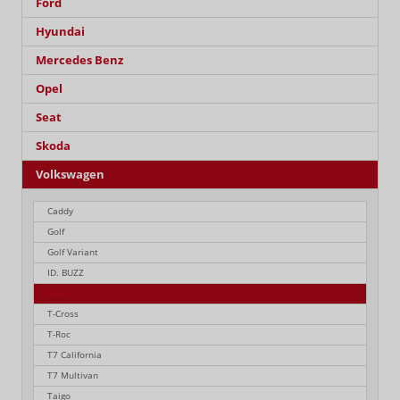
Ford
Hyundai
Mercedes Benz
Opel
Seat
Skoda
Volkswagen
Caddy
Golf
Golf Variant
ID. BUZZ
Polo
T-Cross
T-Roc
T7 California
T7 Multivan
Taigo