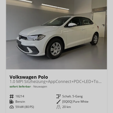
Volkswagen Polo
1.0 MPI Sitzheizung+AppConnect+PDC+LED+Touch+Lichtsensor+MultiLenkrad
sofort lieferbar
Neuwagen
Fahrzeugnr.
18214
Getriebe
Schalt. 5-Gang
Kraftstoff
Benzin
Außenfarbe
[0Q0Q] Pure White
Leistung
59 kW (80 PS)
Kilometerstand
20 km