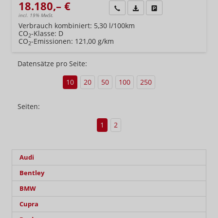
18.180,– €
Wir rufen Sie an
Fahrzeugexposé (PDF)
Fahrzeug parken
incl. 19% MwSt.
Verbrauch kombiniert:
5,30 l/100km
CO
-Klasse:
D
2
CO
-Emissionen:
121,00 g/km
2
Datensätze pro Seite:
10
20
50
100
250
Seiten:
1
2
Audi
Bentley
BMW
Cupra