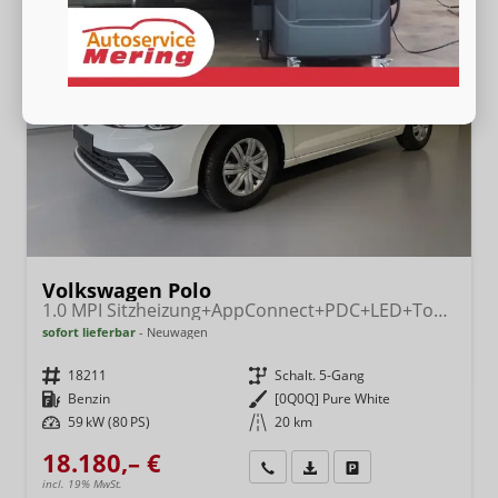
Volkswagen Polo
1.0 MPI Sitzheizung+AppConnect+PDC+LED+Touch+Lichtsensor+MultiLenkrad
sofort lieferbar
Neuwagen
Fahrzeugnr.
18211
Getriebe
Schalt. 5-Gang
Kraftstoff
Benzin
Außenfarbe
[0Q0Q] Pure White
Leistung
59 kW (80 PS)
Kilometerstand
20 km
18.180,– €
Wir rufen Sie an
Fahrzeugexposé (PDF)
Fahrzeug parken
incl. 19% MwSt.