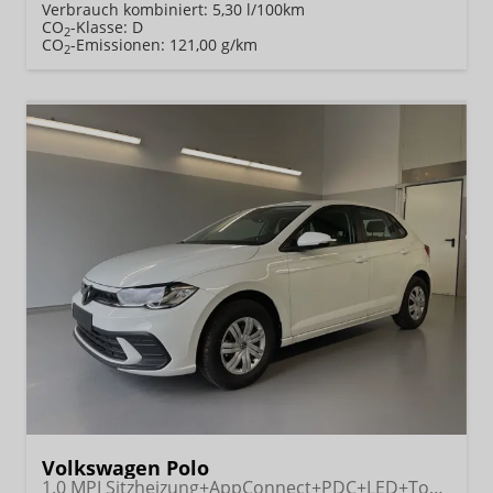
Verbrauch kombiniert:
5,30 l/100km
CO
-Klasse:
D
2
CO
-Emissionen:
121,00 g/km
2
Volkswagen Polo
1.0 MPI Sitzheizung+AppConnect+PDC+LED+Touch+Lichtsensor+MultiLenkrad