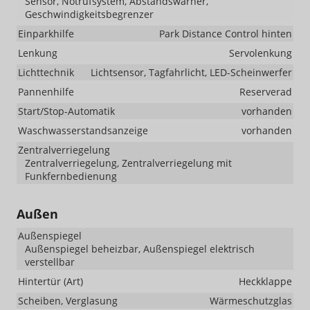
Sensor, Notrufsystem, Abstandswarner,
Geschwindigkeitsbegrenzer
Einparkhilfe
Park Distance Control hinten
Lenkung
Servolenkung
Lichttechnik
Lichtsensor, Tagfahrlicht, LED-Scheinwerfer
Pannenhilfe
Reserverad
Start/Stop-Automatik
vorhanden
Waschwasserstandsanzeige
vorhanden
Zentralverriegelung
Zentralverriegelung, Zentralverriegelung mit
Funkfernbedienung
Außen
Außenspiegel
Außenspiegel beheizbar, Außenspiegel elektrisch
verstellbar
Hintertür (Art)
Heckklappe
Scheiben, Verglasung
Wärmeschutzglas