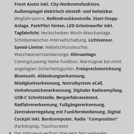
Front Assist inkl. City-Notbremsfunktion,
Außenspiegel elektrisch einstell- und beheizbar
,
Wegfahrsperre,
Reifendruckkontrolle, Start-Stopp-
Anlage, ParkPilot hinten
,
LED-Scheinwerfer inkl.
Tagfahrlicht
, Heckscheiben Wisch-Waschanlage,
Scheibenwischer-Intervallschaltung,
Lichtsensor,
Speed-Limiter
, Nebelschlussleuchte,
Waschwasserstandanzeige,
Klimaanlage
,
Coming/Leaving Home Funktion, Warnsignal bei nicht
angelegten Sicherheitsgurten,
Freisprecheinrichtung
Bluetooth, Ablenkungserkennung,
Müdigkeitserkennung, Notrufsystem eCall,
Verkehrszeichenerkennung, Digitaler Radioempfang,
USB-C Schnittstelle, Berganfahrassistent,
Radfahrererkennung, Fußgängererkennung,
Zentralverriegelung mit Funkfernbedienung, Digital
Cockpit inkl. Bordcomputer, Radio "Composition"
(Farbdisplay, Touchscreen)
Das Fahrzeug verfügt über kein fest verbautes