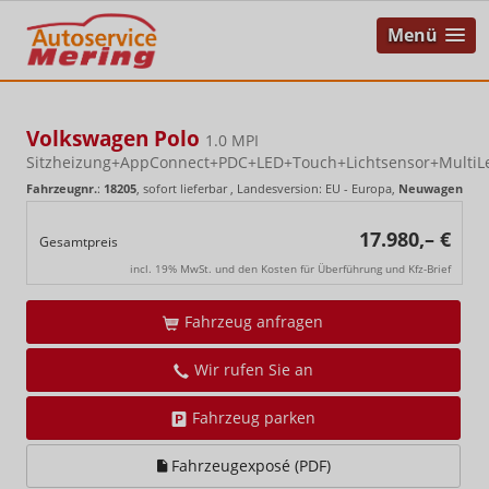
Menü
Volkswagen Polo
1.0 MPI
Sitzheizung+AppConnect+PDC+LED+Touch+Lichtsensor+MultiL
Fahrzeugnr.
:
18205
,
sofort lieferbar
, Landesversion: EU - Europa,
Neuwagen
17.980,– €
Gesamtpreis
incl. 19% MwSt. und den Kosten für Überführung und Kfz-Brief
Fahrzeug anfragen
Wir rufen Sie an
Fahrzeug parken
Fahrzeugexposé (PDF)