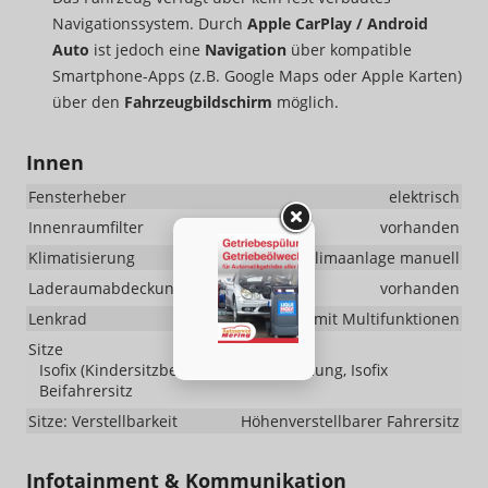
Navigationssystem. Durch
Apple CarPlay / Android
Auto
ist jedoch eine
Navigation
über kompatible
Smartphone-Apps (z.B. Google Maps oder Apple Karten)
über den
Fahrzeugbildschirm
möglich.
Innen
Fensterheber
elektrisch
Innenraumfilter
vorhanden
Klimatisierung
Klimaanlage manuell
Laderaumabdeckung
vorhanden
Lenkrad
höhenverstellbar, mit Multifunktionen
Sitze
Isofix (Kindersitzbefestigung), Sitzheizung, Isofix
Beifahrersitz
Sitze: Verstellbarkeit
Höhenverstellbarer Fahrersitz
Infotainment & Kommunikation