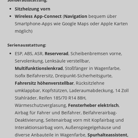
Sonderausstattung:
Sitzheizung vorn
Wireless App-Connect
(
Navigation
bequem über
Smartphone-Apps wie Google Maps oder Apple Karten
möglich)
Serienausstattung:
ESP, ABS, ASR,
Reserverad
, Scheibenbremsen vorne,
Servolenkung, Lenksäule verstellbar,
Multifunktionslenkrad
, Stoßfänger in Wagenfarbe,
Isofix Beifahrersitz, Dreipunkt-Sicherheitsgurte,
Fahrersitz höhenverstellbar
, Rücksitzlehne
umklappbar, Kopfstützen, Laderaumabdeckung, 14 Zoll
Stahlräder, Reifen 185/70 R14 88H,
Wärmeschutzverglasung,
Fensterheber elektrisch
,
Airbag für Fahrer und Beifahrer, Beifahrerairbag-
Deaktivierung, Seitenairbag vorn mit Kopfairbag und
Interaktionsairbag vorn, Außenspiegelgehäuse und
diverse Anbauteile in Wagenfarbe,
Spurhalteassistent,