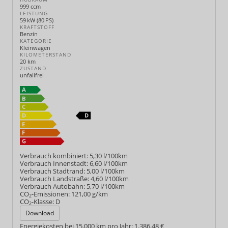
999 ccm
LEISTUNG
59 kW (80 PS)
KRAFTSTOFF
Benzin
KATEGORIE
Kleinwagen
KILOMETERSTAND
20 km
ZUSTAND
unfallfrei
Verbrauch kombiniert:
5,30 l/100km
Verbrauch Innenstadt:
6,60 l/100km
Verbrauch Stadtrand:
5,00 l/100km
Verbrauch Landstraße:
4,60 l/100km
Verbrauch Autobahn:
5,70 l/100km
CO
-Emissionen:
121,00 g/km
2
CO
-Klasse:
D
2
Download
Energiekosten bei 15.000 km pro Jahr:
1.386,48 €