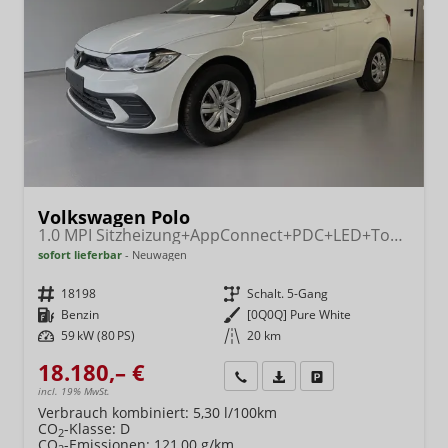
Volkswagen Polo
1.0 MPI Sitzheizung+AppConnect+PDC+LED+Touch+Lichtsensor+MultiLenkrad
sofort lieferbar
Neuwagen
Fahrzeugnr.
18198
Getriebe
Schalt. 5-Gang
Kraftstoff
Benzin
Außenfarbe
[0Q0Q] Pure White
Leistung
59 kW (80 PS)
Kilometerstand
20 km
18.180,– €
Wir rufen Sie an
Fahrzeugexposé (PDF)
Fahrzeug parken
incl. 19% MwSt.
Verbrauch kombiniert:
5,30 l/100km
CO
-Klasse:
D
2
CO
-Emissionen:
121,00 g/km