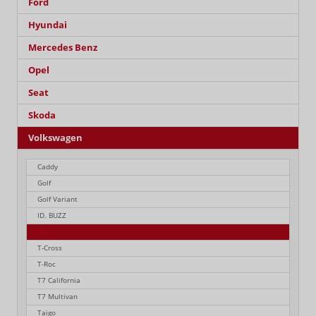
Ford
Hyundai
Mercedes Benz
Opel
Seat
Skoda
Volkswagen
Caddy
Golf
Golf Variant
ID. BUZZ
Polo
T-Cross
T-Roc
T7 California
T7 Multivan
Taigo