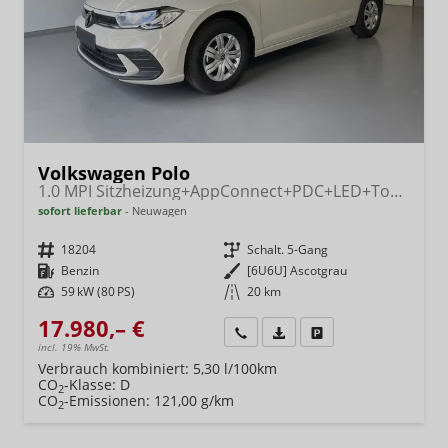
Volkswagen Polo
1.0 MPI Sitzheizung+AppConnect+PDC+LED+Touch+Lichtsensor+MultiLenkrad
sofort lieferbar
Neuwagen
Fahrzeugnr.
18204
Getriebe
Schalt. 5-Gang
Kraftstoff
Benzin
Außenfarbe
[6U6U] Ascotgrau
Leistung
59 kW (80 PS)
Kilometerstand
20 km
17.980,– €
Wir rufen Sie an
Fahrzeugexposé (PDF)
Fahrzeug parken
incl. 19% MwSt.
Verbrauch kombiniert:
5,30 l/100km
CO
-Klasse:
D
2
CO
-Emissionen:
121,00 g/km
2