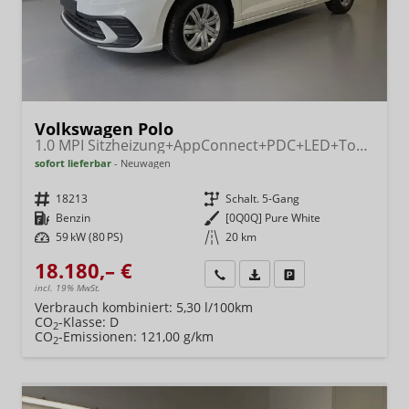
Volkswagen Polo
1.0 MPI Sitzheizung+AppConnect+PDC+LED+Touch+Lichtsensor+MultiLenkrad
sofort lieferbar
Neuwagen
Fahrzeugnr.
18213
Getriebe
Schalt. 5-Gang
Kraftstoff
Benzin
Außenfarbe
[0Q0Q] Pure White
Leistung
59 kW (80 PS)
Kilometerstand
20 km
18.180,– €
Wir rufen Sie an
Fahrzeugexposé (PDF)
Fahrzeug parken
incl. 19% MwSt.
Verbrauch kombiniert:
5,30 l/100km
CO
-Klasse:
D
2
CO
-Emissionen:
121,00 g/km
2