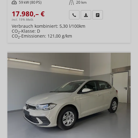
Leistung
59 kW (80 PS)
Kilometerstand
20 km
17.980,– €
Wir rufen Sie an
Fahrzeugexposé (PDF)
Fahrzeug parken
incl. 19% MwSt.
Verbrauch kombiniert:
5,30 l/100km
CO
-Klasse:
D
2
CO
-Emissionen:
121,00 g/km
2