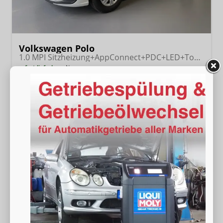
Volkswagen Polo
1.0 MPI Sitzheizung+AppConnect+PDC+LED+Touch+Lichtsensor+MultiLenkrad
sofort lieferbar
Neuwagen
Fahrzeugnr.
18210
Getriebe
Schalt. 5-Gang
Kraftstoff
Benzin
Außenfarbe
[0Q0Q] Pure White
Leistung
59 kW (80 PS)
Kilometerstand
20 km
18.180,– €
Wir rufen Sie an
Fahrzeugexposé (PDF)
Fahrzeug parken
incl. 19% MwSt.
Verbrauch kombiniert:
5,30 l/100km
CO
-Klasse:
D
2
CO
-Emissionen:
121,00 g/km
2