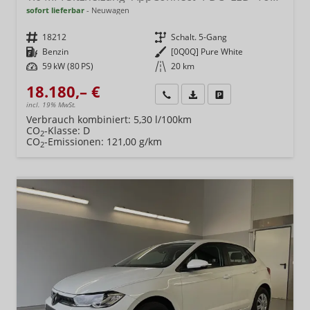
sofort lieferbar
Neuwagen
Fahrzeugnr.
18212
Getriebe
Schalt. 5-Gang
Kraftstoff
Benzin
Außenfarbe
[0Q0Q] Pure White
Leistung
59 kW (80 PS)
Kilometerstand
20 km
18.180,– €
Wir rufen Sie an
Fahrzeugexposé (PDF)
Fahrzeug parken
incl. 19% MwSt.
Verbrauch kombiniert:
5,30 l/100km
CO
-Klasse:
D
2
CO
-Emissionen:
121,00 g/km
2