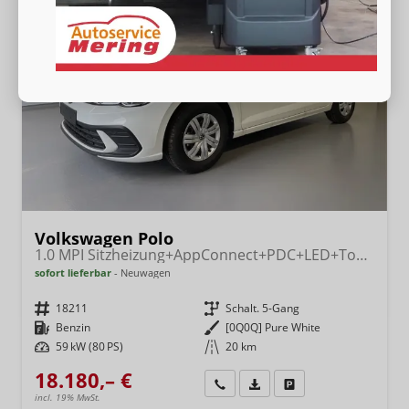
Volkswagen Polo
1.0 MPI Sitzheizung+AppConnect+PDC+LED+Touch+Lichtsensor+MultiLenkrad
sofort lieferbar
Neuwagen
Fahrzeugnr.
18211
Getriebe
Schalt. 5-Gang
Kraftstoff
Benzin
Außenfarbe
[0Q0Q] Pure White
Leistung
59 kW (80 PS)
Kilometerstand
20 km
18.180,– €
Wir rufen Sie an
Fahrzeugexposé (PDF)
Fahrzeug parken
incl. 19% MwSt.