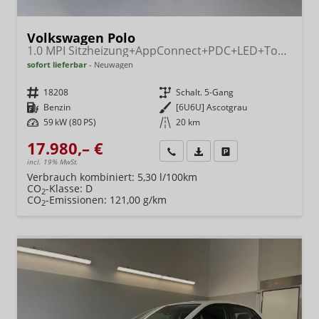
Volkswagen Polo
1.0 MPI Sitzheizung+AppConnect+PDC+LED+Touch+Lichtsensor+MultiLenkrad
sofort lieferbar
Neuwagen
Fahrzeugnr.
18208
Getriebe
Schalt. 5-Gang
Kraftstoff
Benzin
Außenfarbe
[6U6U] Ascotgrau
Leistung
59 kW (80 PS)
Kilometerstand
20 km
17.980,– €
Wir rufen Sie an
Fahrzeugexposé (PDF)
Fahrzeug parken
incl. 19% MwSt.
Verbrauch kombiniert:
5,30 l/100km
CO
-Klasse:
D
2
CO
-Emissionen:
121,00 g/km
2