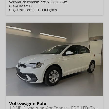
Verbrauch kombiniert:
5,30 l/100km
CO
-Klasse:
D
2
CO
-Emissionen:
121,00 g/km
2
Volkswagen Polo
1.0 MPI Sitzheizung+AppConnect+PDC+LED+Touch+Lichtsensor+MultiLenkrad