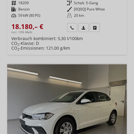
Fahrzeugnr.
18209
Getriebe
Schalt. 5-Gang
Kraftstoff
Benzin
Außenfarbe
[0Q0Q] Pure White
Leistung
59 kW (80 PS)
Kilometerstand
20 km
18.180,– €
Wir rufen Sie an
Fahrzeugexposé (PDF)
Fahrzeug parken
incl. 19% MwSt.
Verbrauch kombiniert:
5,30 l/100km
CO
-Klasse:
D
2
CO
-Emissionen:
121,00 g/km
2