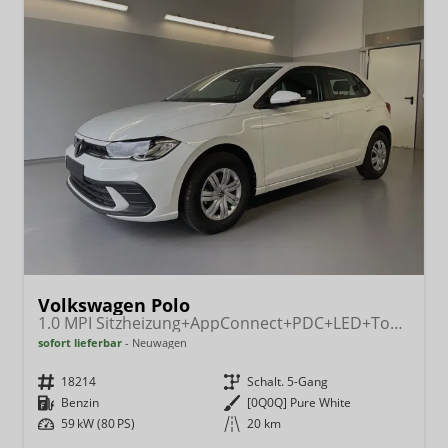
Volkswagen Polo
1.0 MPI Sitzheizung+AppConnect+PDC+LED+Touch+Lichtsensor+MultiLenkrad
sofort lieferbar
Neuwagen
Fahrzeugnr.
18214
Getriebe
Schalt. 5-Gang
Kraftstoff
Benzin
Außenfarbe
[0Q0Q] Pure White
Leistung
59 kW (80 PS)
Kilometerstand
20 km