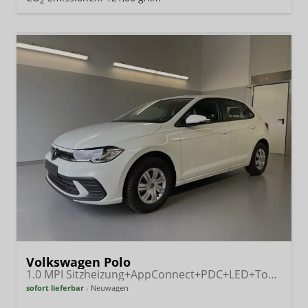
2
Volkswagen Polo
1.0 MPI Sitzheizung+AppConnect+PDC+LED+Touch+Lichtsensor+MultiLenkrad
sofort lieferbar
Neuwagen