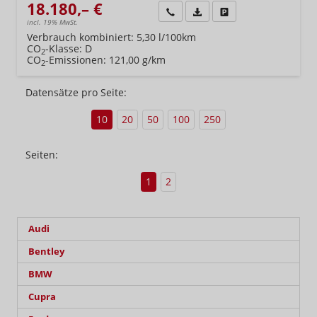
18.180,– €
Wir rufen Sie an
Fahrzeugexposé (PDF)
Fahrzeug parken
incl. 19% MwSt.
Verbrauch kombiniert:
5,30 l/100km
CO
-Klasse:
D
2
CO
-Emissionen:
121,00 g/km
2
Datensätze pro Seite:
10
20
50
100
250
Seiten:
1
2
Audi
Bentley
BMW
Cupra