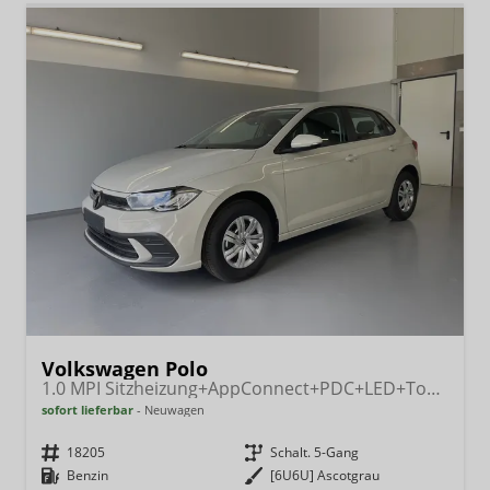
Volkswagen Polo
1.0 MPI Sitzheizung+AppConnect+PDC+LED+Touch+Lichtsensor+MultiLenkrad
sofort lieferbar
Neuwagen
Fahrzeugnr.
18205
Getriebe
Schalt. 5-Gang
Kraftstoff
Benzin
Außenfarbe
[6U6U] Ascotgrau