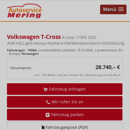
Menü
Volkswagen T-Cross
R-Line 115PS DSG
AHK+IQ.Light+Kessy+Kamera+Parklenkassistent+Sitzheizung
Fahrzeugnr.
:
19504
, unverbindliche Lieferzeit:
15.10.2026
, Landesversion: EU
- Europa,
Neuwagen
28.740,– €
Gesamtpreis
incl. 19% MwSt. und den Kosten für Überführung und Kfz-Brief
Fahrzeug anfragen
Wir rufen Sie an
Fahrzeug parken
Fahrzeugexposé (PDF)