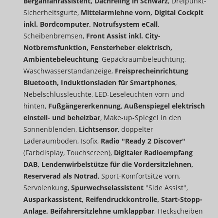
Berganfahrassistent, Dachreling in Schwarz
, Dreipunkt-
Sicherheitsgurte,
Mittelarmlehne vorn, Digital Cockpit
inkl. Bordcomputer, Notrufsystem eCall
,
Scheibenbremsen,
Front Assist inkl. City-
Notbremsfunktion, Fensterheber elektrisch,
Ambientebeleuchtung
, Gepäckraumbeleuchtung,
Waschwasserstandanzeige,
Freisprecheinrichtung
Bluetooth, Induktionsladen für Smartphones
,
Nebelschlussleuchte, LED-Leseleuchten vorn und
hinten,
Fußgängererkennung
,
Außenspiegel elektrisch
einstell- und beheizbar
, Make-up-Spiegel in den
Sonnenblenden,
Lichtsensor
, doppelter
Laderaumboden, Isofix,
Radio "Ready 2 Discover"
(Farbdisplay, Touchscreen),
Digitaler Radioempfang
DAB, Lendenwirbelstütze für die Vordersitzlehnen,
Reserverad als Notrad
, Sport-Komfortsitze vorn,
Servolenkung,
Spurwechselassistent
"Side Assist",
Ausparkassistent, Reifendruckkontrolle, Start-Stopp-
Anlage, Beifahrersitzlehne umklappbar
, Heckscheiben