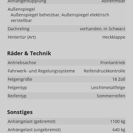
Anhängerkupplung
Abnehmbar
Außenspiegel
Außenspiegel beheizbar, Außenspiegel elektrisch
verstellbar
Dachreling
vorhanden, in Schwarz
Hintertür (Art)
Heckklappe
Räder & Technik
Antriebsachse
Frontantrieb
Fahrwerk- und Regelungssysteme
Reifendruckkontrolle
Felgengröße
18 Zoll
Felgentyp
Leichtmetallfelge
Reifentyp
Sommerreifen
Sonstiges
Anhängelast (gebremst)
1100 kg
Anhängelast (ungebremst)
640 kg