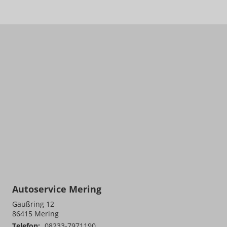
Autoservice Mering
Gaußring 12
86415
Mering
Telefon:
08233-7971190