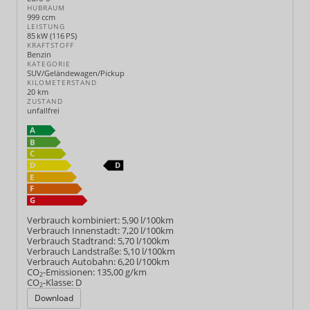
HUBRAUM
999 ccm
LEISTUNG
85 kW (116 PS)
KRAFTSTOFF
Benzin
KATEGORIE
SUV/Geländewagen/Pickup
KILOMETERSTAND
20 km
ZUSTAND
unfallfrei
Verbrauch kombiniert:
5,90 l/100km
Verbrauch Innenstadt:
7,20 l/100km
Verbrauch Stadtrand:
5,70 l/100km
Verbrauch Landstraße:
5,10 l/100km
Verbrauch Autobahn:
6,20 l/100km
CO
-Emissionen:
135,00 g/km
2
CO
-Klasse:
D
2
Download