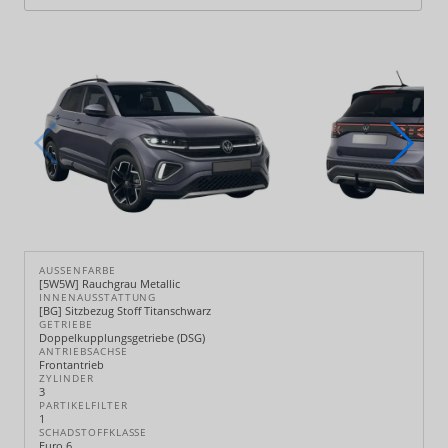
AUSSENFARBE
[5W5W] Rauchgrau Metallic
INNENAUSSTATTUNG
[BG] Sitzbezug Stoff Titanschwarz
GETRIEBE
Doppelkupplungsgetriebe (DSG)
ANTRIEBSACHSE
Frontantrieb
ZYLINDER
3
PARTIKELFILTER
1
SCHADSTOFFKLASSE
Euro 6