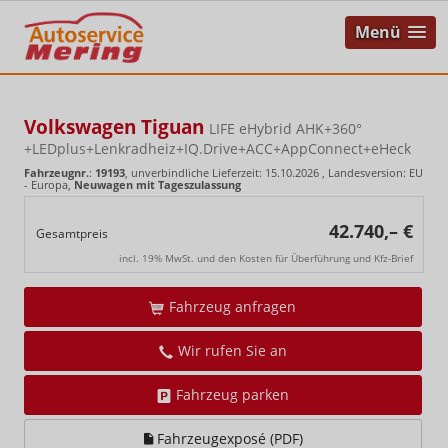
Menü
Volkswagen Tiguan
LIFE eHybrid AHK+360°
+LEDplus+Lenkradheiz+IQ.Drive+ACC+AppConnect+eHeck
Fahrzeugnr.
:
19193
, unverbindliche Lieferzeit:
15.10.2026
, Landesversion: EU
- Europa,
Neuwagen mit Tageszulassung
42.740,– €
Gesamtpreis
incl. 19% MwSt. und den Kosten für Überführung und Kfz-Brief
Fahrzeug anfragen
Wir rufen Sie an
Fahrzeug parken
Fahrzeugexposé (PDF)