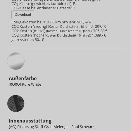
2
CO
-Klasse (gewichtet, kombiniert):
B
2
CO
-Klasse bei entladener Batterie:
D
2
Download
Energiekosten bei 15.000 km pro Jahr:
908,74 €
CO2 Kosten (niedrig)
:
297,- €
(Kosten Durchschnitt 10 Jahre)
CO2 Kosten (mittel)
:
705,38 €
(Kosten Durchschnitt 10 Jahre)
CO2 Kosten (hoch)
:
1.089,- €
(Kosten Durchschnitt 10 Jahre)
Jahressteuer:
30,- €
Außenfarbe
[0Q0Q] Pure White
Innenausstattung
Innenausstattung
[AO] Sitzbezug Stoff Grau Melenge - Soul Schwarz