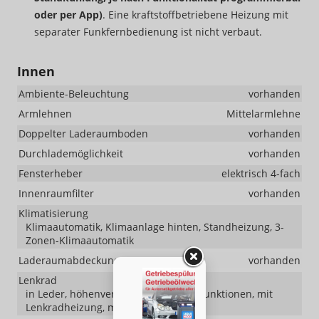
oder per App)
. Eine kraftstoffbetriebene Heizung mit
separater Funkfernbedienung ist nicht verbaut.
Innen
Ambiente-Beleuchtung
vorhanden
Armlehnen
Mittelarmlehne
Doppelter Laderaumboden
vorhanden
Durchlademöglichkeit
vorhanden
Fensterheber
elektrisch 4-fach
Innenraumfilter
vorhanden
Klimatisierung
Klimaautomatik, Klimaanlage hinten, Standheizung, 3-
Zonen-Klimaautomatik
Laderaumabdeckung
vorhanden
Lenkrad
in Leder, höhenverstellbar, mit Multifunktionen, mit
Lenkradheizung, mit Schaltwippen