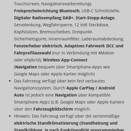
Touchscreen, Navigationsvorbereitung),
Freisprecheinrichtung Bluetooth
, USB-C Schnittstelle,
Digitaler Radioempfang DAB+, Start-Stopp-Anlage
,
Servolenkung, Wegfahrsperre, 12 Volt Steckdose,
Kopfstützen, Bremsscheiben, Dreipunkt-
Sicherheitsgurte, Innenraumfilter, Laderaumabdeckung,
Fensterheber elektrisch, Adaptives Fahrwerk DCC und
Fahrprofilauswahl
(nur in Verbindung mit 4Motion
oder eHybrid),
Wireless App-Connect
(
Navigation
bequem über Smartphone-Apps wie
Google Maps oder Apple Karten möglich)
Das Fahrzeug verfügt über kein fest verbautes
Navigationssystem. Durch
Apple CarPlay / Android
Auto
ist jedoch eine
Navigation
über kompatible
Smartphone-Apps (z.B. Google Maps oder Apple Karten)
über den
Fahrzeugbildschirm
möglich.
Hinweis: Das Fahrzeug verfügt über die serienmäßige
elektrische Standklimatisierung (Standheizung und
Standkühlung, je nach Funktionalität programmierbar