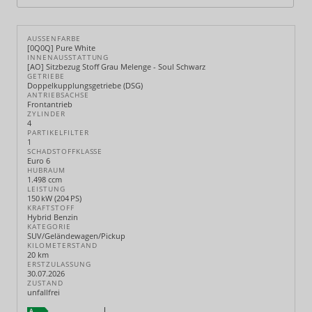
AUSSENFARBE
[0Q0Q] Pure White
INNENAUSSTATTUNG
[AO] Sitzbezug Stoff Grau Melenge - Soul Schwarz
GETRIEBE
Doppelkupplungsgetriebe (DSG)
ANTRIEBSACHSE
Frontantrieb
ZYLINDER
4
PARTIKELFILTER
1
SCHADSTOFFKLASSE
Euro 6
HUBRAUM
1.498 ccm
LEISTUNG
150 kW (204 PS)
KRAFTSTOFF
Hybrid Benzin
KATEGORIE
SUV/Geländewagen/Pickup
KILOMETERSTAND
20 km
ERSTZULASSUNG
30.07.2026
ZUSTAND
unfallfrei