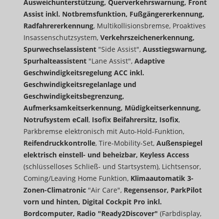
Ausweichunterstützung, Querverkehrswarnung, Front
Assist inkl. Notbremsfunktion, Fußgängererkennung,
Radfahrererkennung
, Multikollisionsbremse, Proaktives
Insassenschutzsystem,
Verkehrszeichenerkennung,
Spurwechselassistent
"Side Assist",
Ausstiegswarnung,
Spurhalteassistent
"Lane Assist",
Adaptive
Geschwindigkeitsregelung ACC inkl.
Geschwindigkeitsregelanlage und
Geschwindigkeitsbegrenzung,
Aufmerksamkeitserkennung, Müdigkeitserkennung,
Notrufsystem eCall
,
Isofix Beifahrersitz, Isofix
,
Parkbremse elektronisch mit Auto-Hold-Funktion,
Reifendruckkontrolle
, Tire-Mobility-Set,
Außenspiegel
elektrisch einstell- und beheizbar, Keyless Access
(schlüsselloses Schließ- und Startsystem), Lichtsensor,
Coming/Leaving Home Funktion,
Klimaautomatik 3-
Zonen-Climatronic
"Air Care",
Regensensor, ParkPilot
vorn und hinten, Digital Cockpit Pro inkl.
Bordcomputer, Radio "Ready2Discover"
(Farbdisplay,